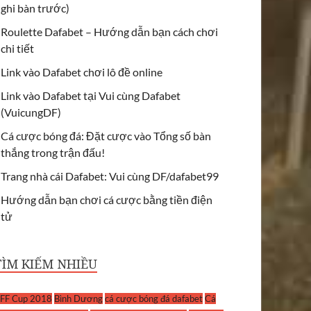
ghi bàn trước)
Roulette Dafabet – Hướng dẫn bạn cách chơi
chi tiết
Link vào Dafabet chơi lô đề online
Link vào Dafabet tại Vui cùng Dafabet
(VuicungDF)
Cá cược bóng đá: Đặt cược vào Tổng số bàn
thắng trong trận đấu!
Trang nhà cái Dafabet: Vui cùng DF/dafabet99
Hướng dẫn bạn chơi cá cược bằng tiền điện
tử
TÌM KIẾM NHIỀU
FF Cup 2018
Bình Dương
cá cược bóng đá dafabet
Cá