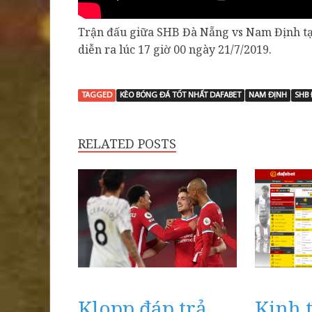
Trận đấu giữa SHB Đà Nẵng vs Nam Định tại 
diễn ra lúc 17 giờ 00 ngày 21/7/2019.
TAGGED
KÈO BÓNG ĐÁ TỐT NHẤT DAFABET
NAM ĐỊNH
SHB
RELATED POSTS
Klopp đáp trả
Kinh 