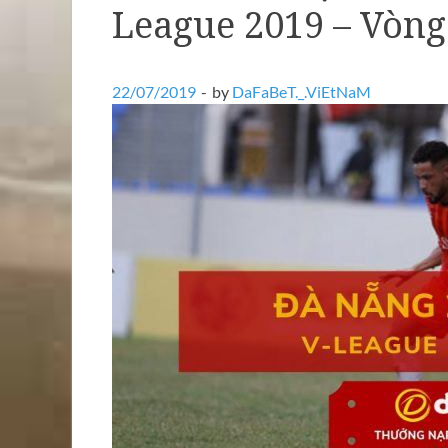
League 2019 – Vòng
22/07/2019
-
by
DaFaBeT._.ViEtNaM