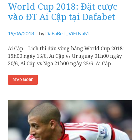
World Cup 2018: Đặt cược
vào ĐT Ai Cập tại Dafabet
19/06/2018
-
by
DaFaBeT._.ViEtNaM
Ai Cập – Lịch thi đấu vòng bảng World Cup 2018:
19h00 ngày 15/6, Ai Cập vs Uruguay 01h00 ngày
20/6, Ai Cập vs Nga 21h00 ngày 25/6, Ai Cập …
READ MORE