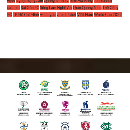
Định
Ngoại Hạng Anh
Quảng Nam FC
SHB Đà Nẵng
sportsbook
dafabet
Sài Gòn FC
Sông Lam Nghệ An
Than Quảng Ninh
Thể Công
FC
TP Hồ Chí Minh
V-League
vao dafabet
Việt Nam
World Cup 2022