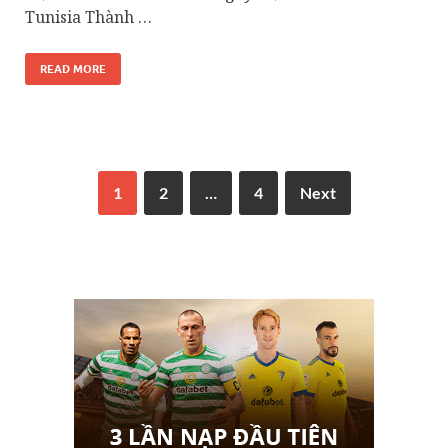
Tunisia Thành …
READ MORE
1
2
…
4
Next