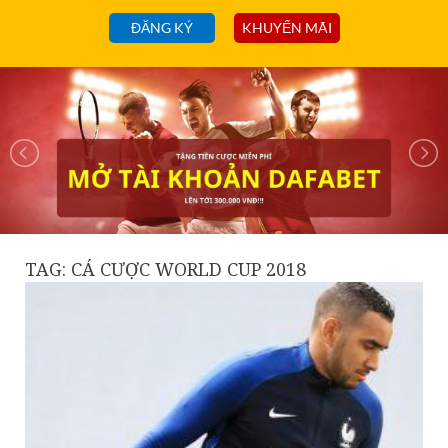
ĐĂNG KÝ
KHUYẾN MÃI
TAG:
CÁ CƯỢC WORLD CUP 2018