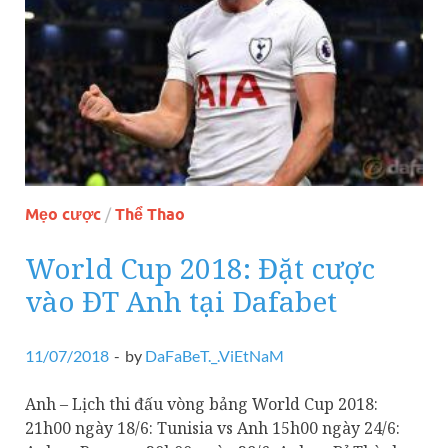
Mẹo cược
/
Thể Thao
World Cup 2018: Đặt cược
vào ĐT Anh tại Dafabet
11/07/2018
-
by
DaFaBeT._.ViEtNaM
Anh – Lịch thi đấu vòng bảng World Cup 2018:
21h00 ngày 18/6: Tunisia vs Anh 15h00 ngày 24/6: