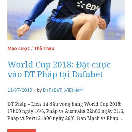
Mẹo cược
/
Thể Thao
World Cup 2018: Đặt cược
vào ĐT Pháp tại Dafabet
11/07/2018
-
by
DaFaBeT._.ViEtNaM
ĐT Pháp – Lịch thi đấu vòng bảng World Cup 2018:
17h00 ngày 16/6, Pháp vs Australia 22h00 ngày 21/6,
Pháp vs Peru 21h00 ngày 26/6, Đan Mạch vs Pháp …