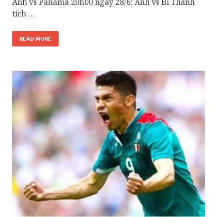
Anh vs Panama 20h00 ngày 28/6: Anh vs Bỉ Thành
tích …
READ MORE