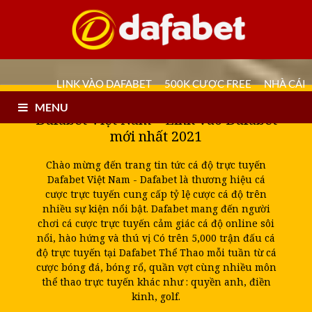
LINK VÀO DAFABET
500K CƯỢC FREE
NHÀ CÁI
MENU
Dafabet Việt Nam – Link vào Dafabet
mới nhất 2021
Chào mừng đến trang tin tức cá độ trực tuyến
Dafabet Việt Nam - Dafabet là thương hiệu cá
cược trực tuyến cung cấp tỷ lệ cược cá độ trên
nhiều sự kiện nổi bật. Dafabet mang đến người
chơi cá cược trực tuyến cảm giác cá độ online sôi
nổi, hào hứng và thú vị Có trên 5,000 trận đấu cá
độ trực tuyến tại Dafabet Thể Thao mỗi tuần từ cá
cược bóng đá, bóng rổ, quần vợt cùng nhiều môn
thể thao trực tuyến khác như : quyền anh, điền
kinh, golf.