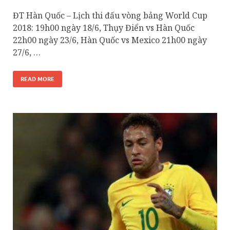
ĐT Hàn Quốc – Lịch thi đấu vòng bảng World Cup
2018: 19h00 ngày 18/6, Thụy Điển vs Hàn Quốc
22h00 ngày 23/6, Hàn Quốc vs Mexico 21h00 ngày
27/6, …
READ MORE