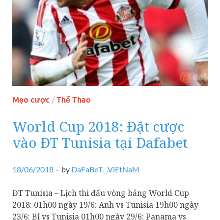
Mẹo cược
/
Thể Thao
World Cup 2018: Đặt cược
vào ĐT Tunisia tại Dafabet
18/06/2018
-
by
DaFaBeT._.ViEtNaM
ĐT Tunisia – Lịch thi đấu vòng bảng World Cup
2018: 01h00 ngày 19/6: Anh vs Tunisia 19h00 ngày
23/6: Bỉ vs Tunisia 01h00 ngày 29/6: Panama vs