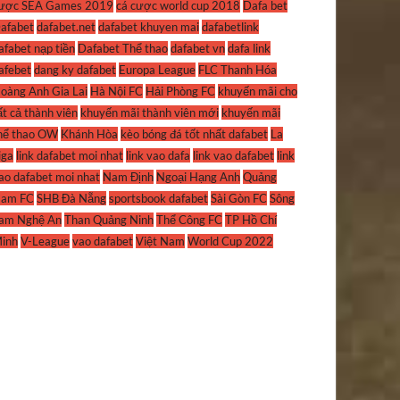
ược SEA Games 2019
cá cược world cup 2018
Dafa bet
afabet
dafabet.net
dafabet khuyen mai
dafabetlink
afabet nạp tiền
Dafabet Thể thao
dafabet vn
dafa link
afebet
dang ky dafabet
Europa League
FLC Thanh Hóa
oàng Anh Gia Lai
Hà Nội FC
Hải Phòng FC
khuyến mãi cho
ất cả thành viên
khuyến mãi thành viên mới
khuyến mãi
hể thao OW
Khánh Hòa
kèo bóng đá tốt nhất dafabet
La
iga
link dafabet moi nhat
link vao dafa
link vao dafabet
link
ao dafabet moi nhat
Nam Định
Ngoại Hạng Anh
Quảng
am FC
SHB Đà Nẵng
sportsbook dafabet
Sài Gòn FC
Sông
am Nghệ An
Than Quảng Ninh
Thể Công FC
TP Hồ Chí
inh
V-League
vao dafabet
Việt Nam
World Cup 2022