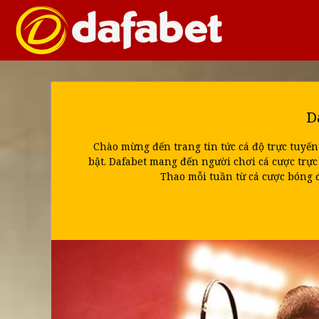
D
Chào mừng đến trang tin tức cá độ trực tuyến 
bật. Dafabet mang đến người chơi cá cược trực 
Thao mỗi tuần từ cá cược bóng đ