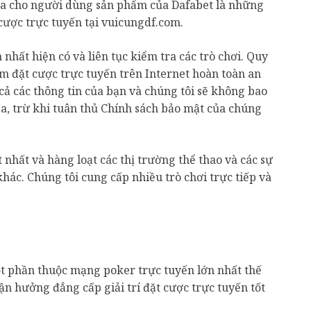
 đa cho người dùng sản phẩm của Dafabet là những
ược trực tuyến tại vuicungdf.com.
 nhất hiện có và liên tục kiểm tra các trò chơi. Quy
ệm đặt cược trực tuyến trên Internet hoàn toàn an
 cả các thông tin của bạn và chúng tôi sẽ không bao
ba, trừ khi tuân thủ Chính sách bảo mật của chúng
t nhất và hàng loạt các thị trường thể thao và các sự
khác. Chúng tôi cung cấp nhiều trò chơi trực tiếp và
ột phần thuộc mạng poker trực tuyến lớn nhất thế
tận hưởng đẳng cấp giải trí đặt cược trực tuyến tốt