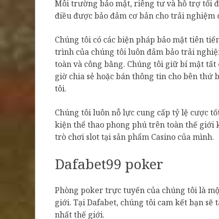
Môi trường bảo mật, riêng tư và hỗ trợ tối
điều được bảo đảm cơ bản cho trải nghiệm c
Chúng tôi có các biện pháp bảo mật tiên tiến
trình của chúng tôi luôn đảm bảo trải nghi
toàn và công bằng. Chúng tôi giữ bí mật tất
giờ chia sẻ hoặc bán thông tin cho bên thứ 
tôi.
Chúng tôi luôn nỗ lực cung cấp tỷ lệ cược tố
kiện thể thao phong phú trên toàn thế giới 
trò chơi slot tại sản phẩm Casino của mình.
Dafabet99 poker
Phòng poker trực tuyến của chúng tôi là m
giới. Tại Dafabet, chúng tôi cam kết bạn sẽ 
nhất thế giới.