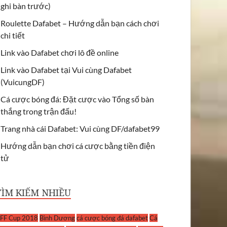
ghi bàn trước)
Roulette Dafabet – Hướng dẫn bạn cách chơi
chi tiết
Link vào Dafabet chơi lô đề online
Link vào Dafabet tại Vui cùng Dafabet
(VuicungDF)
Cá cược bóng đá: Đặt cược vào Tổng số bàn
thắng trong trận đấu!
Trang nhà cái Dafabet: Vui cùng DF/dafabet99
Hướng dẫn bạn chơi cá cược bằng tiền điện
tử
TÌM KIẾM NHIỀU
FF Cup 2018
Bình Dương
cá cược bóng đá dafabet
Cá