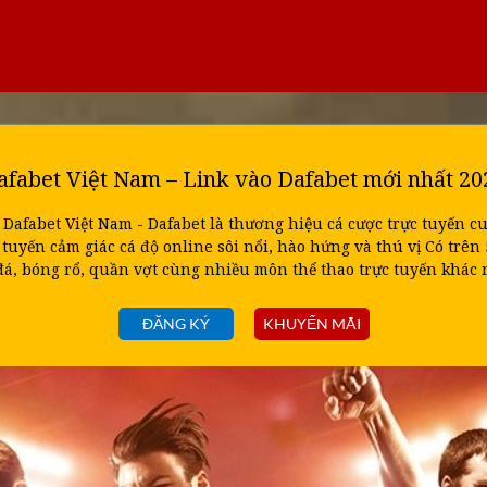
afabet Việt Nam – Link vào Dafabet mới nhất 20
Dafabet Việt Nam - Dafabet là thương hiệu cá cược trực tuyến cu
tuyến cảm giác cá độ online sôi nổi, hào hứng và thú vị Có trên 
á, bóng rổ, quần vợt cùng nhiều môn thể thao trực tuyến khác n
ĐĂNG KÝ
KHUYẾN MÃI