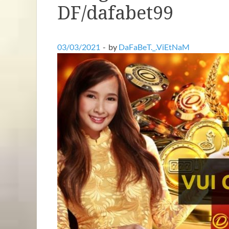
DF/dafabet99
03/03/2021
-
by
DaFaBeT._.ViEtNaM