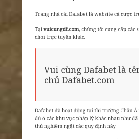
Trang nhà cái Dafabet là website cá cược tr
Tại
vuicungdf.com
, chúng tôi cung cấp các 
chơi trực tuyến khác.
Vui cùng Dafabet là tê
chủ Dafabet.com
Dafabet đã hoạt động tại thị trường Châu Á
đủ ở các khu vực pháp lý khác nhau như đã
thủ nghiêm ngặt các quy định này.