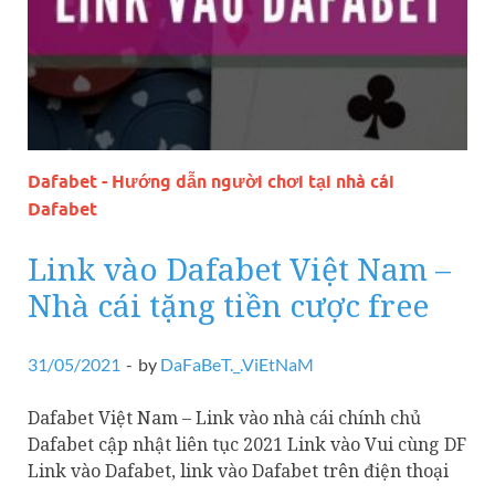
Dafabet - Hướng dẫn người chơi tại nhà cái
Dafabet
Link vào Dafabet Việt Nam –
Nhà cái tặng tiền cược free
31/05/2021
-
by
DaFaBeT._.ViEtNaM
Dafabet Việt Nam – Link vào nhà cái chính chủ
Dafabet cập nhật liên tục 2021 Link vào Vui cùng DF
Link vào Dafabet, link vào Dafabet trên điện thoại