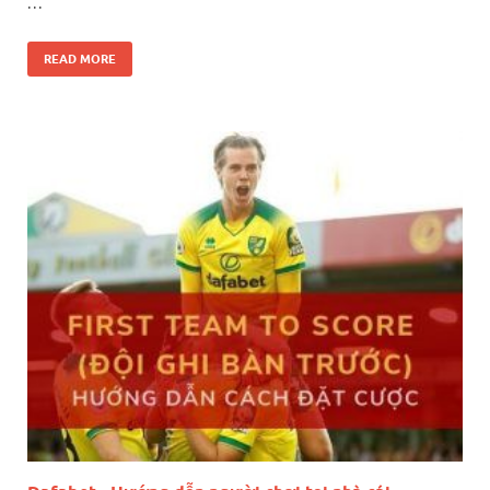
…
READ MORE