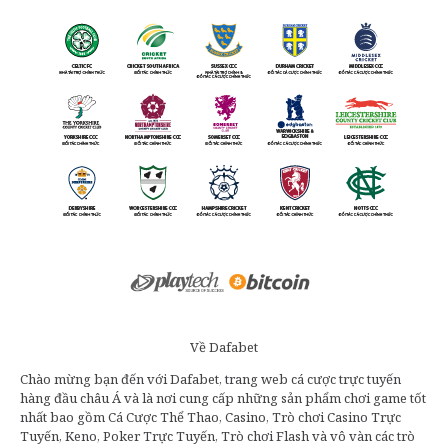
Về Dafabet
Chào mừng bạn đến với Dafabet, trang web cá cược trực tuyến
hàng đầu châu Á và là nơi cung cấp những sản phẩm chơi game tốt
nhất bao gồm Cá Cược Thể Thao, Casino, Trò chơi Casino Trực
Tuyến, Keno, Poker Trực Tuyến, Trò chơi Flash và vô vàn các trò