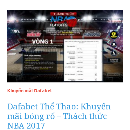
Khuyến mãi Dafabet
Dafabet Thể Thao: Khuyến
mãi bóng rổ – Thách thức
NBA 2017