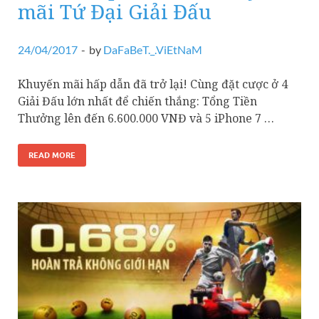
mãi Tứ Đại Giải Đấu
24/04/2017
-
by
DaFaBeT._.ViEtNaM
Khuyến mãi hấp dẫn đã trở lại! Cùng đặt cược ở 4
Giải Đấu lớn nhất để chiến thắng: Tổng Tiền
Thưởng lên đến 6.600.000 VNĐ và 5 iPhone 7 …
READ MORE