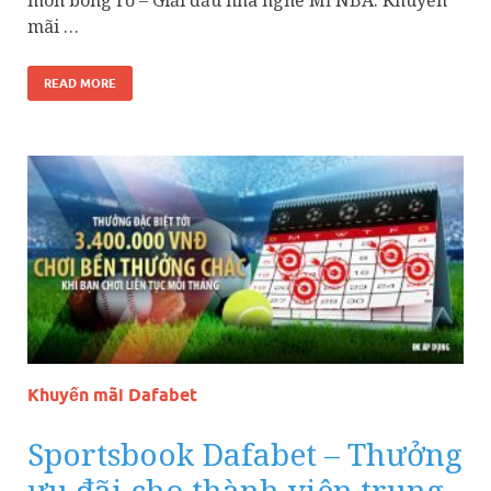
môn bóng rổ – Giải đấu nhà nghề Mĩ NBA. Khuyến
mãi …
READ MORE
Khuyến mãi Dafabet
Sportsbook Dafabet – Thưởng
ưu đãi cho thành viên trung