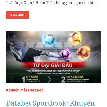
Trả Cược Xiên ! Hoàn Trả không giới hạn cho tất …
READ MORE
Khuyến mãi Dafabet
Dafabet Sportbook: Khuyến