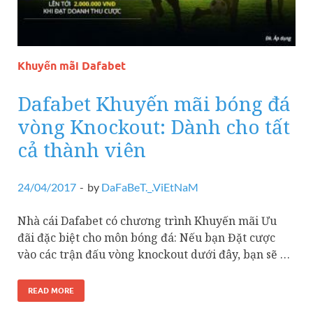
Khuyến mãi Dafabet
Dafabet Khuyến mãi bóng đá
vòng Knockout: Dành cho tất
cả thành viên
24/04/2017
-
by
DaFaBeT._.ViEtNaM
Nhà cái Dafabet có chương trình Khuyến mãi Ưu
đãi đặc biệt cho môn bóng đá: Nếu bạn Đặt cược
vào các trận đấu vòng knockout dưới đây, bạn sẽ …
READ MORE