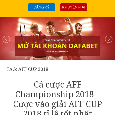
ĐĂNG KÝ
KHUYẾN MÃI
TAG:
AFF CUP 2018
Cá cược AFF
Championship 2018 –
Cược vào giải AFF CUP
2018 tỉ lệ tốt nhất