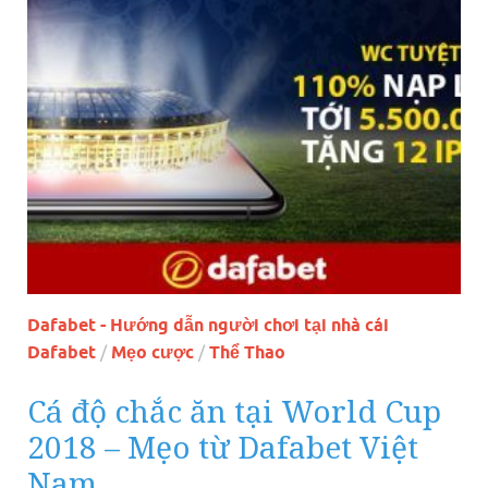
Dafabet - Hướng dẫn người chơi tại nhà cái
Dafabet
/
Mẹo cược
/
Thể Thao
Cá độ chắc ăn tại World Cup
2018 – Mẹo từ Dafabet Việt
Nam