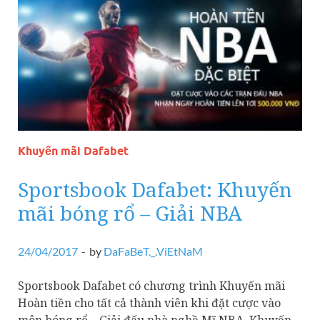
Khuyến mãi Dafabet
Sportsbook Dafabet: Khuyến
mãi bóng rổ – Giải NBA
24/04/2017
-
by
DaFaBeT._.ViEtNaM
Sportsbook Dafabet có chương trình Khuyến mãi
Hoàn tiền cho tất cả thành viên khi đặt cược vào