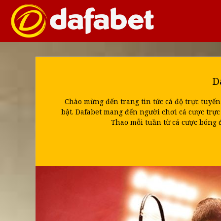
D
Chào mừng đến trang tin tức cá độ trực tuyến 
bật. Dafabet mang đến người chơi cá cược trực 
Thao mỗi tuần từ cá cược bóng đ