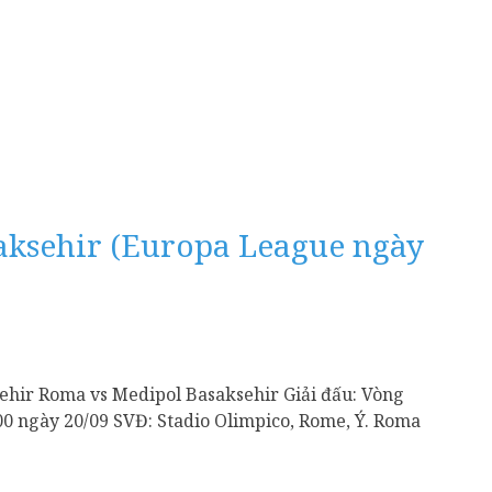
aksehir (Europa League ngày
ehir Roma vs Medipol Basaksehir Giải đấu: Vòng
0 ngày 20/09 SVĐ: Stadio Olimpico, Rome, Ý. Roma