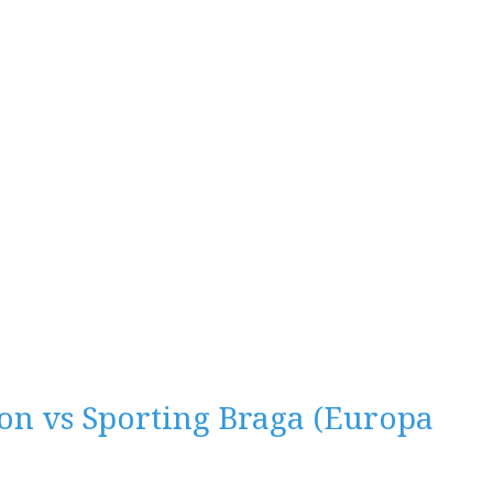
n vs Sporting Braga (Europa