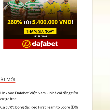
BÀI MỚI
Link vào Dafabet Việt Nam – Nhà cái tặng tiền
cược free
Cá cược bóng đá: Kèo First Team to Score (Đội