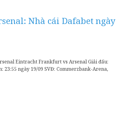
rsenal: Nhà cái Dafabet ngày
rsenal Eintracht Frankfurt vs Arsenal Giải đấu:
n: 23:55 ngày 19/09 SVĐ: Commerzbank-Arena,