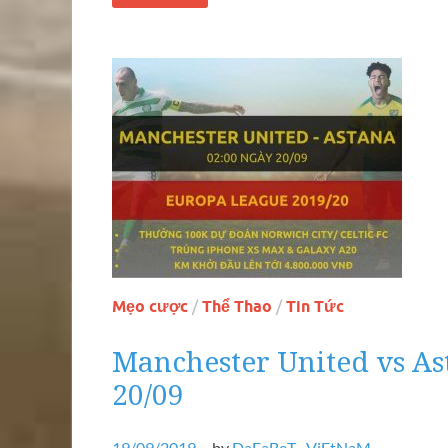
Mẹo cược
/
Thể Thao
/
Tin Tức
Manchester United vs As
20/09
19/09/2019
-
by
DaFaBeT._.ViEtNaM