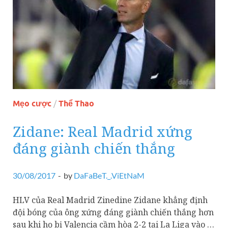
Mẹo cược
/
Thể Thao
Zidane: Real Madrid xứng
đáng giành chiến thắng
30/08/2017
-
by
DaFaBeT._.ViEtNaM
HLV của Real Madrid Zinedine Zidane khẳng định
đội bóng của ông xứng đáng giành chiến thắng hơn
sau khi họ bị Valencia cầm hòa 2-2 tại La Liga vào …