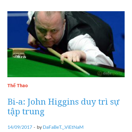
Thể Thao
Bi-a: John Higgins duy trì sự
tập trung
14/09/2017
-
by
DaFaBeT._.ViEtNaM