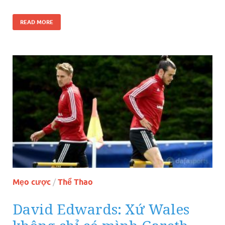
READ MORE
Mẹo cược
/
Thể Thao
David Edwards: Xứ Wales