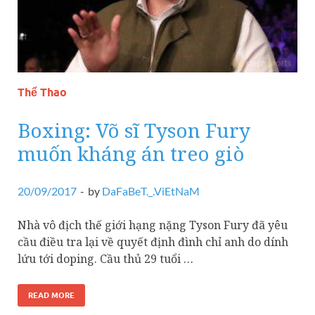
Thể Thao
Boxing: Võ sĩ Tyson Fury
muốn kháng án treo giò
20/09/2017
-
by
DaFaBeT._.ViEtNaM
Nhà vô địch thế giới hạng nặng Tyson Fury đã yêu
cầu điều tra lại về quyết định đình chỉ anh do dính
lứu tới doping. Cầu thủ 29 tuổi …
READ MORE