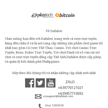
Về Dafabet
Chào mừng bạn đến với Dafabet, trang web cá cược trực tuyến
hàng đầu châu Á và là nơi cung cấp những sản phẩm chơi game tốt
nhất bao gồm Cá Cược Thể Thao, Casino, Trò chơi Casino Trực
Tuyến, Keno, Poker Trực Tuyến, Trò chơi Flash và vô vàn các trò
chơi cá cược trực tuyến đẳng cấp Thế Giới.Dafabet được cấp phép
và quản lý bởi chính phủ Philippines.
Hãy theo dõi chúng tôi và nhận những cập nhật mới nhất
ZALO:
+639770121021
+639457733692
vnsupport@dafabet.com
Vina: 12032618