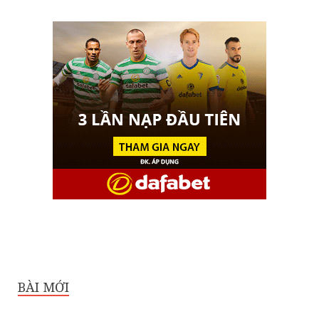
BÀI MỚI