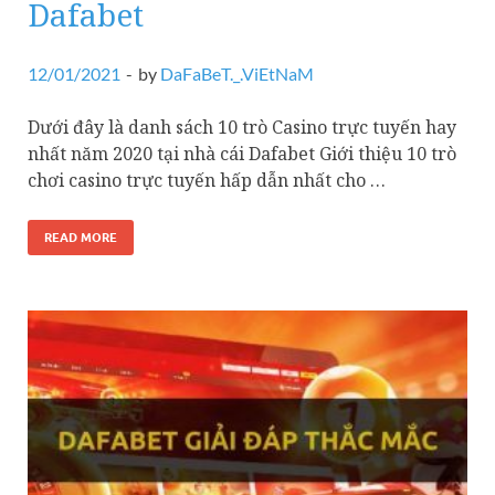
Dafabet
12/01/2021
-
by
DaFaBeT._.ViEtNaM
Dưới đây là danh sách 10 trò Casino trực tuyến hay
nhất năm 2020 tại nhà cái Dafabet Giới thiệu 10 trò
chơi casino trực tuyến hấp dẫn nhất cho …
READ MORE