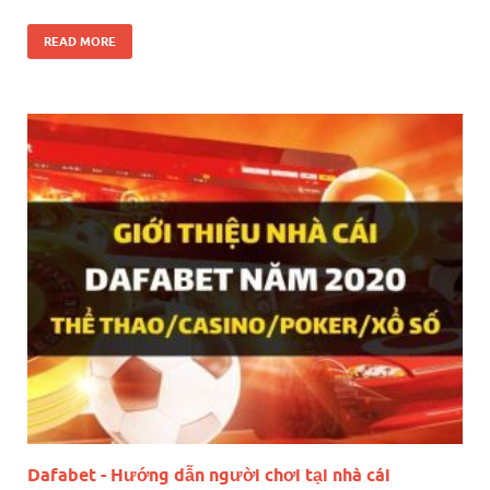
READ MORE
Dafabet - Hướng dẫn người chơi tại nhà cái