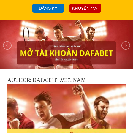
ĐĂNG KÝ
KHUYẾN MÃI
AUTHOR:
DAFABET._.VIETNAM