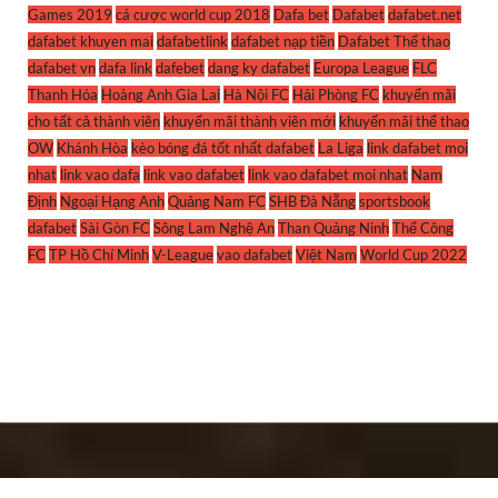
Games 2019
cá cược world cup 2018
Dafa bet
Dafabet
dafabet.net
dafabet khuyen mai
dafabetlink
dafabet nạp tiền
Dafabet Thể thao
dafabet vn
dafa link
dafebet
dang ky dafabet
Europa League
FLC
Thanh Hóa
Hoàng Anh Gia Lai
Hà Nội FC
Hải Phòng FC
khuyến mãi
cho tất cả thành viên
khuyến mãi thành viên mới
khuyến mãi thể thao
OW
Khánh Hòa
kèo bóng đá tốt nhất dafabet
La Liga
link dafabet moi
nhat
link vao dafa
link vao dafabet
link vao dafabet moi nhat
Nam
Định
Ngoại Hạng Anh
Quảng Nam FC
SHB Đà Nẵng
sportsbook
dafabet
Sài Gòn FC
Sông Lam Nghệ An
Than Quảng Ninh
Thể Công
FC
TP Hồ Chí Minh
V-League
vao dafabet
Việt Nam
World Cup 2022