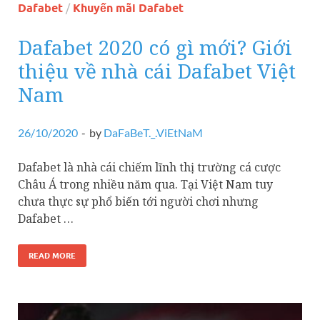
Dafabet
/
Khuyến mãi Dafabet
Dafabet 2020 có gì mới? Giới
thiệu về nhà cái Dafabet Việt
Nam
26/10/2020
-
by
DaFaBeT._.ViEtNaM
Dafabet là nhà cái chiếm lĩnh thị trường cá cược
Châu Á trong nhiều năm qua. Tại Việt Nam tuy
chưa thực sự phổ biến tới người chơi nhưng
Dafabet …
READ MORE