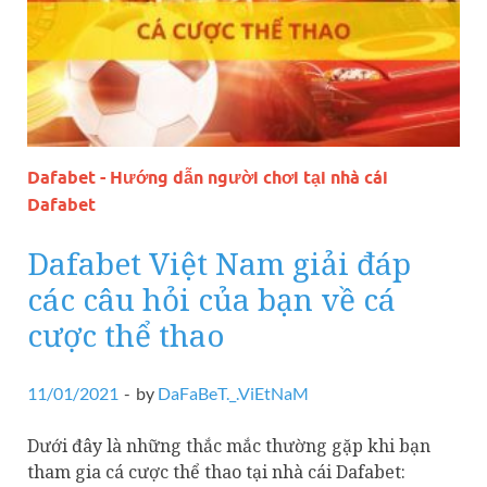
Dafabet - Hướng dẫn người chơi tại nhà cái
Dafabet
Dafabet Việt Nam giải đáp
các câu hỏi của bạn về cá
cược thể thao
11/01/2021
-
by
DaFaBeT._.ViEtNaM
Dưới đây là những thắc mắc thường gặp khi bạn
tham gia cá cược thể thao tại nhà cái Dafabet: