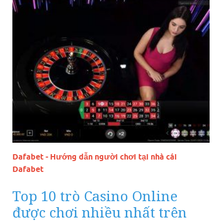
Dafabet - Hướng dẫn người chơi tại nhà cái
Dafabet
Top 10 trò Casino Online
được chơi nhiều nhất trên