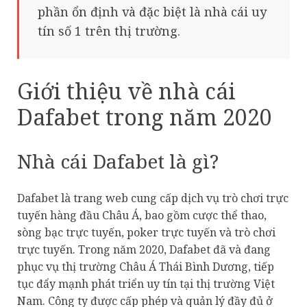
phần ổn định và đặc biệt là nhà cái uy
tín số 1 trên thị trường.
Giới thiệu về nhà cái
Dafabet trong năm 2020
Nhà cái Dafabet là gì?
Dafabet là trang web cung cấp dịch vụ trò chơi trực
tuyến hàng đầu Châu Á, bao gồm cược thể thao,
sòng bạc trực tuyến, poker trực tuyến và trò chơi
trực tuyến. Trong năm 2020, Dafabet đã và đang
phục vụ thị trường Châu Á Thái Bình Dương, tiếp
tục đẩy mạnh phát triển uy tín tại thị trường Việt
Nam. Công ty được cấp phép và quản lý đầy đủ ở