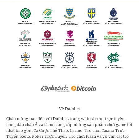
Về Dafabet
Chào mừng bạn đến với Dafabet, trang web cá cược trực tuyến
hàng đầu châu Á và là nơi cung cấp những sản phẩm chơi game tốt
nhất bao gồm Cá Cược Thể Thao, Casino, Trò chơi Casino Trực
Tuyến, Keno, Poker Trực Tuyến, Trò chơi Flash và vô vàn các trò