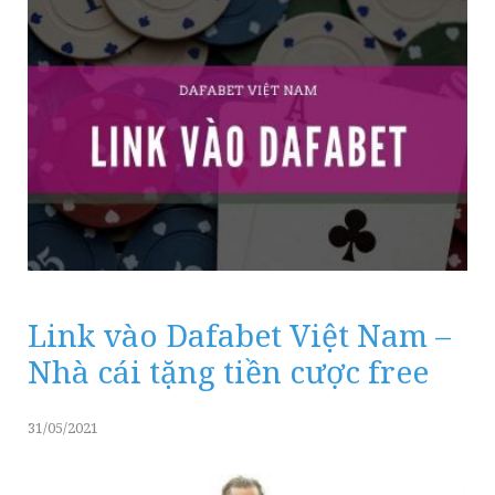
Link vào Dafabet Việt Nam –
Nhà cái tặng tiền cược free
31/05/2021