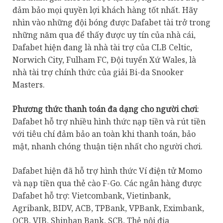
đảm bảo mọi quyền lợi khách hàng tốt nhất. Hãy
nhìn vào những đội bóng được Dafabet tài trở trong
những năm qua để thấy được uy tín của nhà cái,
Dafabet hiện đang là nhà tài trợ của CLB Celtic,
Norwich City, Fulham FC, Đội tuyển Xứ Wales, là
nhà tài trợ chính thức của giải Bi-da Snooker
Masters.
Phương thức thanh toán đa dạng cho người chơi
:
Dafabet hỗ trợ nhiều hình thức nạp tiền và rút tiền
với tiêu chí đảm bảo an toàn khi thanh toán, bảo
mật, nhanh chóng thuận tiện nhất cho người chơi.
Dafabet hiện đã hỗ trợ hình thức Ví điện tử Momo
và nạp tiền qua thẻ cào F-Go. Các ngân hàng được
Dafabet hỗ trợ: Vietcombank, Vietinbank,
Agribank, BIDV, ACB, TPBank, VPBank, Eximbank,
OCB, VIB, Shinhan Bank, SCB, Thẻ nội địa