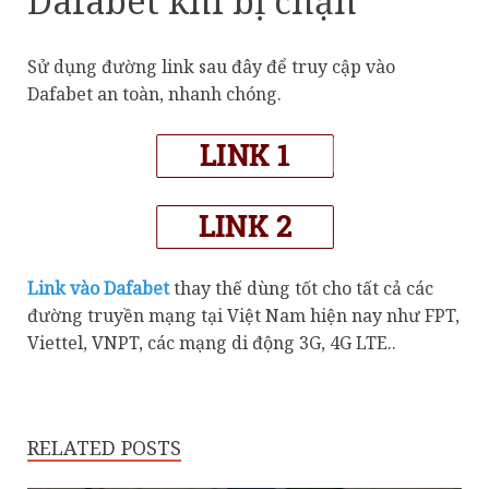
Dafabet khi bị chặn
Sử dụng đường link sau đây để truy cập vào
Dafabet an toàn, nhanh chóng.
Link vào Dafabet
thay thế dùng tốt cho tất cả các
đường truyền mạng tại Việt Nam hiện nay như FPT,
Viettel, VNPT, các mạng di động 3G, 4G LTE..
RELATED POSTS