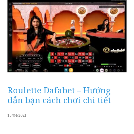
Roulette Dafabet – Hướng
dẫn bạn cách chơi chi tiết
15/04/2021