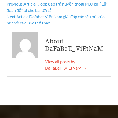
Previous Article
Klopp đáp trả huyền thoại M.U khi “Lữ
đoàn đỏ” bị chê bai tơi tả
Next Article
Dafabet Việt Nam giải đáp các câu hỏi của
bạn về cá cược thể thao
About
DaFaBeT._.ViEtNaM
View all posts by
DaFaBeT._.ViEtNaM →