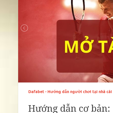
Dafabet - Hướng dẫn người chơi tại nhà cái
Hướng dẫn cơ bản: 