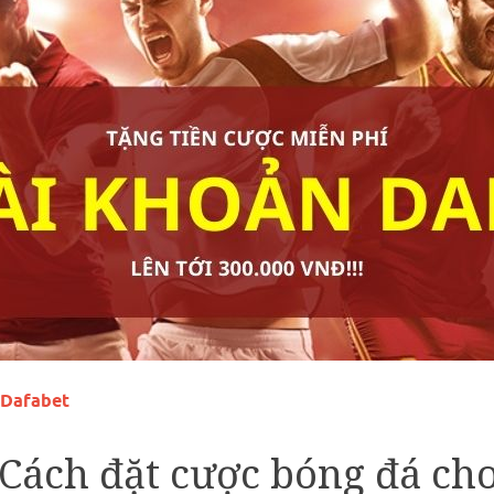
 Dafabet
Cách đặt cược bóng đá ch