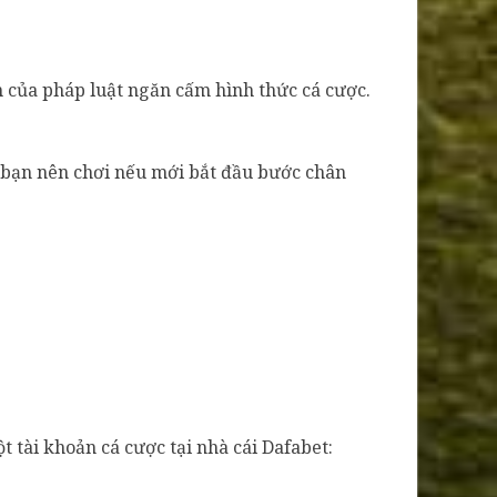
h của pháp luật ngăn cấm hình thức cá cược.
ái bạn nên chơi nếu mới bắt đầu bước chân
 tài khoản cá cược tại nhà cái Dafabet: