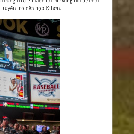
ai cũng có điều kiện tới các sòng bài để chơi
ực tuyến trở nên hợp lý hơn.