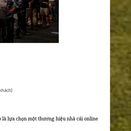
 khách)
o là lựa chọn một thương hiệu nhà cái online