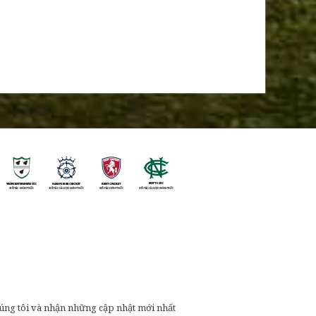
úng tôi và nhận những cập nhật mới nhất