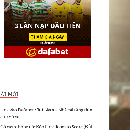
BÀI MỚI
Link vào Dafabet Việt Nam – Nhà cái tặng tiền
cược free
Cá cược bóng đá: Kèo First Team to Score (Đội