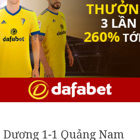
nh Dương 1-1 Quảng Nam