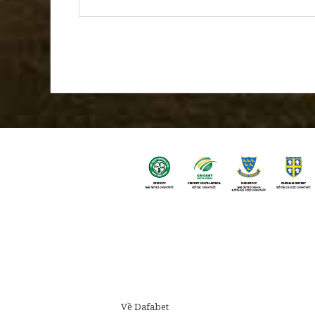
Về Dafabet