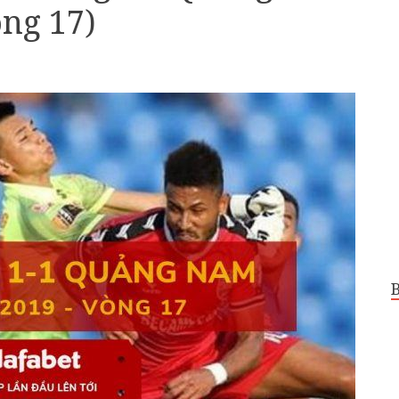
òng 17)