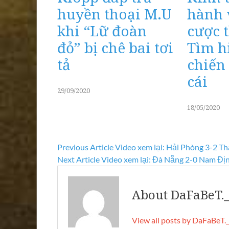
huyền thoại M.U
hành 
khi “Lữ đoàn
cược t
đỏ” bị chê bai tơi
Tìm h
tả
chiến
cái
29/09/2020
18/05/2020
Previous Article
Video xem lại: Hải Phòng 3-2 T
Next Article
Video xem lại: Đà Nẵng 2-0 Nam Đị
About DaFaBeT.
View all posts by DaFaBeT