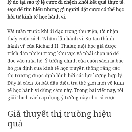
lý do tại sao tỷ lệ cược đi chệch khỏi kết quả thực tế.
Đọc để tìm hiểu những gì người đặt cược có thể học
hỏi từ kinh tế học hành vi.
Vài tuần trước khi đi dạo trong thư viện, tôi nhận
thấy cuốn sách ‘Nhầm lẫn hành vi: Sự tạo thành
hành vi’ của Richard H. Thaler, một học giả được
trích dẫn nhiều trong khu vực và phải chọn nó để
đọc vào mùa hè. Ý tưởng chính của cuốn sách là bác
bỏ giả định của kinh tế học truyền thống rằng các
thị trường được định hình bởi các lực lượng hợp lý.
Đây là cách tôi bắt đầu điều tra thế giới mới về kinh
tế học hành vi dũng cảm này. Trong bài viết này, tôi
giải thích cách áp dụng ý tưởng này cho cá cược.
Giả thuyết thị trường hiệu
quả