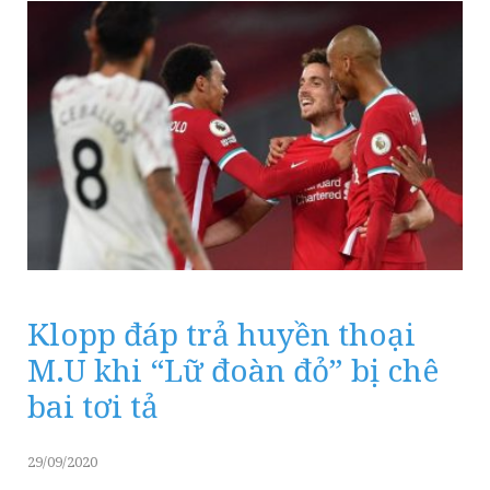
Klopp đáp trả huyền thoại
M.U khi “Lữ đoàn đỏ” bị chê
bai tơi tả
29/09/2020