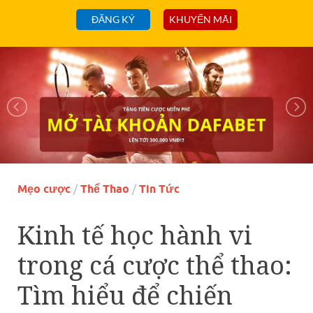
ĐĂNG KÝ
KHUYẾN MÃI
Mẹo cược
/
Thể Thao
/
Tin Tức
Kinh tế học hành vi
trong cá cược thể thao:
Tìm hiểu để chiến