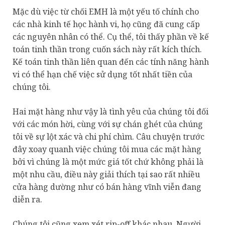
Mặc dù việc từ chối EMH là một yếu tố chính cho
các nhà kinh tế học hành vi, họ cũng đã cung cấp
các nguyên nhân có thể. Cụ thể, tôi thấy phần về kế
toán tinh thần trong cuốn sách này rất kích thích.
Kế toán tinh thần liên quan đến các tính năng hành
vi có thể hạn chế việc sử dụng tốt nhất tiền của
chúng tôi.
Hai mặt hàng như vậy là tình yêu của chúng tôi đối
với các món hời, cùng với sự chán ghét của chúng
tôi về sự lột xác và chi phí chìm. Câu chuyện trước
đây xoay quanh việc chúng tôi mua các mặt hàng
bởi vì chúng là một mức giá tốt chứ không phải là
một nhu cầu, điều này giải thích tại sao rất nhiều
cửa hàng dường như có bán hàng vĩnh viễn đang
diễn ra.
Chúng tôi cũng xem xét rip-off khác nhau. Người