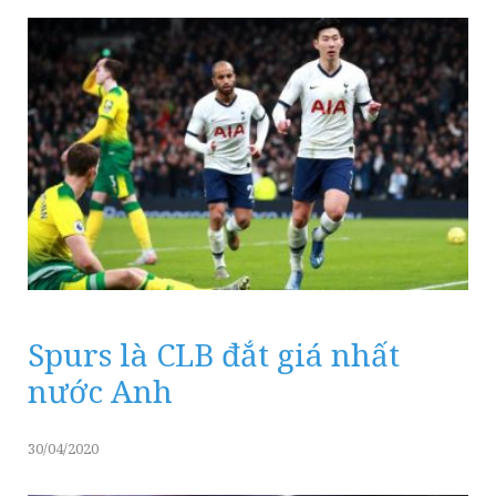
Spurs là CLB đắt giá nhất
nước Anh
30/04/2020