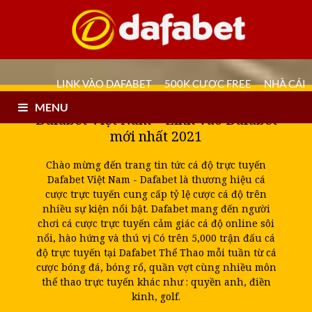
LINK VÀO DAFABET
500K CƯỢC FREE
NHÀ CÁI
MENU
Dafabet Việt Nam – Link vào Dafabet
mới nhất 2021
Chào mừng đến trang tin tức cá độ trực tuyến
Dafabet Việt Nam - Dafabet là thương hiệu cá
cược trực tuyến cung cấp tỷ lệ cược cá độ trên
nhiều sự kiện nổi bật. Dafabet mang đến người
chơi cá cược trực tuyến cảm giác cá độ online sôi
nổi, hào hứng và thú vị Có trên 5,000 trận đấu cá
độ trực tuyến tại Dafabet Thể Thao mỗi tuần từ cá
cược bóng đá, bóng rổ, quần vợt cùng nhiều môn
thể thao trực tuyến khác như : quyền anh, điền
kinh, golf.