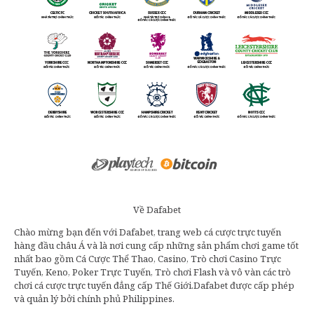
Về Dafabet
Chào mừng bạn đến với Dafabet, trang web cá cược trực tuyến
hàng đầu châu Á và là nơi cung cấp những sản phẩm chơi game tốt
nhất bao gồm Cá Cược Thể Thao, Casino, Trò chơi Casino Trực
Tuyến, Keno, Poker Trực Tuyến, Trò chơi Flash và vô vàn các trò
chơi cá cược trực tuyến đẳng cấp Thế Giới.Dafabet được cấp phép
và quản lý bởi chính phủ Philippines.