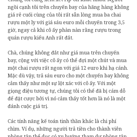
ngồi cạnh tôi trên chuyến bay của hãng hàng không
giá rẻ cuối cùng của tôi rất sẵn lòng mua ba chai
rượu một ly với giá sáu euro mỗi chuyến trong 3,5
giờ, ngay cả khi cô ấy phàn nàn rằng rượu trong
quán rượu kiểu Anh rất đắt.
Chà, chúng không đắt như giá mua trên chuyến
bay, cộng với việc cô ấy có thể đợi một chút và mua
một chai rượu rất ngon với giá 12 euro khi hạ cánh.
Mặc dù vậy, trả sáu euro cho một chuyến bay không
cảm thấy như một sự lột xác với cô ấy. Với một
giọng điệu tương tự, chúng tôi có thể đã bị cám dỗ
để đặt cược bởi vì nó cảm thấy tốt hơn là nó là một
đánh cuộc giá trị.
Các tính năng kế toán tinh thần khác là chi phí
chìm. Ví dụ, những người trả tiền cho thành viên
phòng tập thể dục có xu hướng tham dự phòng tập