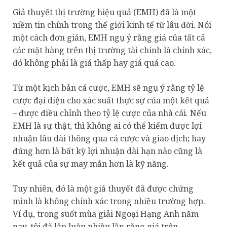
Giả thuyết thị trường hiệu quả (EMH) đã là một
niềm tin chính trong thế giới kinh tế từ lâu đời. Nói
một cách đơn giản, EMH ngụ ý rằng giá của tất cả
các mặt hàng trên thị trường tài chính là chính xác,
đó không phải là giá thấp hay giá quá cao.
Từ một kịch bản cá cược, EMH sẽ ngụ ý rằng tỷ lệ
cược đại diện cho xác suất thực sự của một kết quả
– được điều chỉnh theo tỷ lệ cược của nhà cái. Nếu
EMH là sự thật, thì không ai có thể kiếm được lợi
nhuận lâu dài thông qua cá cược và giao dịch; hay
đúng hơn là bất kỳ lợi nhuận dài hạn nào cũng là
kết quả của sự may mắn hơn là kỹ năng.
Tuy nhiên, đó là một giả thuyết đã được chứng
minh là không chính xác trong nhiều trường hợp.
Ví dụ, trong suốt mùa giải Ngoại Hạng Anh năm
nay, tôi đã lập luận nhiều lần rằng giá trên