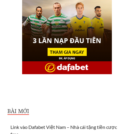
BÀI MỚI
Link vào Dafabet Việt Nam – Nhà cái tặng tiền cược