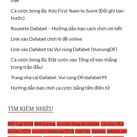
free
Cá cược bóng đá: Kèo First Team to Score (Đội ghi bàn
trước)
Roulette Dafabet – Hướng dẫn bạn cách chơi chi tiết
Link vào Dafabet chơi lô đề online
Link vào Dafabet tại Vui cùng Dafabet (VuicungDF)
Cá cược bóng đá: Đặt cược vào Tổng số bàn thắng
trong trận đấu!
Trang nhà cái Dafabet: Vui cùng DF/dafabet99
Hướng dẫn bạn chơi cá cược bằng tiền điện tử
TÌM KIẾM NHIỀU
AFF Cup 2018
Bình Dương
cá cược bóng đá dafabet
Cá cược SEA
Games 2019
cá cược world cup 2018
Dafa bet
Dafabet
dafabet.net