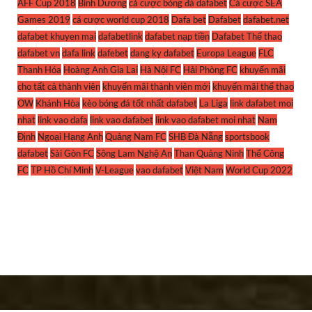
AFF Cup 2018
Bình Dương
cá cược bóng đá dafabet
Cá cược SEA
Games 2019
cá cược world cup 2018
Dafa bet
Dafabet
dafabet.net
dafabet khuyen mai
dafabetlink
dafabet nạp tiền
Dafabet Thể thao
dafabet vn
dafa link
dafebet
dang ky dafabet
Europa League
FLC
Thanh Hóa
Hoàng Anh Gia Lai
Hà Nội FC
Hải Phòng FC
khuyến mãi
cho tất cả thành viên
khuyến mãi thành viên mới
khuyến mãi thể thao
OW
Khánh Hòa
kèo bóng đá tốt nhất dafabet
La Liga
link dafabet moi
nhat
link vao dafa
link vao dafabet
link vao dafabet moi nhat
Nam
Định
Ngoại Hạng Anh
Quảng Nam FC
SHB Đà Nẵng
sportsbook
dafabet
Sài Gòn FC
Sông Lam Nghệ An
Than Quảng Ninh
Thể Công
FC
TP Hồ Chí Minh
V-League
vao dafabet
Việt Nam
World Cup 2022