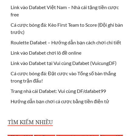
Link vào Dafabet Việt Nam – Nhà cái tặng tiền cược
free
Cá cược bóng đá: Kèo First Team to Score (Đội ghi bàn
trước)
Roulette Dafabet – Hướng dẫn bạn cách chơi chi tiết
Link vào Dafabet chơi lô đề online
Link vào Dafabet tại Vui cùng Dafabet (VuicungDF)
Cá cược bóng đá: Đặt cược vào Tổng số bàn thắng
trong trận đấu!
Trang nhà cái Dafabet: Vui cùng DF/dafabet99
Hướng dẫn bạn chơi cá cược bằng tiền điện tử
TÌM KIẾM NHIỀU