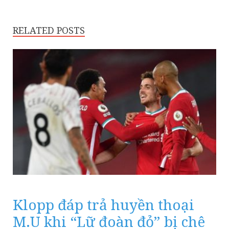
RELATED POSTS
Klopp đáp trả huyền thoại
M.U khi “Lữ đoàn đỏ” bị chê