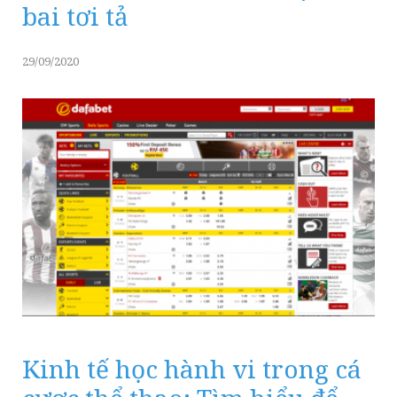
bai tơi tả
29/09/2020
Kinh tế học hành vi trong cá