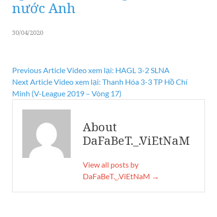
nước Anh
30/04/2020
Previous Article
Video xem lại: HAGL 3-2 SLNA
Next Article
Video xem lại: Thanh Hóa 3-3 TP Hồ Chí
Minh (V-League 2019 – Vòng 17)
About
DaFaBeT._.ViEtNaM
View all posts by
DaFaBeT._.ViEtNaM →