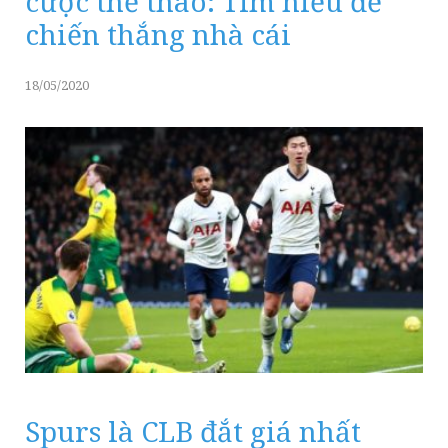
cược thể thao: Tìm hiểu để
chiến thắng nhà cái
18/05/2020
Spurs là CLB đắt giá nhất