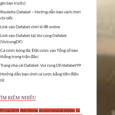
ghi bàn trước)
Roulette Dafabet – Hướng dẫn bạn cách chơi
chi tiết
Link vào Dafabet chơi lô đề online
Link vào Dafabet tại Vui cùng Dafabet
(VuicungDF)
Cá cược bóng đá: Đặt cược vào Tổng số bàn
thắng trong trận đấu!
Trang nhà cái Dafabet: Vui cùng DF/dafabet99
Hướng dẫn bạn chơi cá cược bằng tiền điện
tử
TÌM KIẾM NHIỀU
FF Cup 2018
Bình Dương
cá cược bóng đá dafabet
Cá