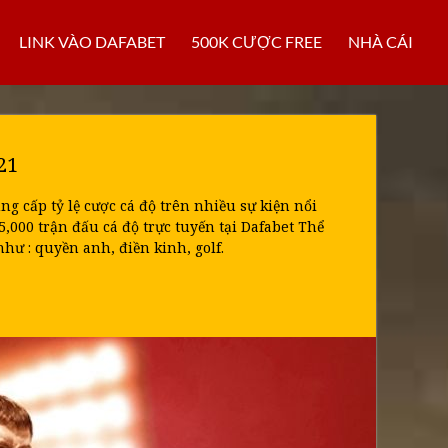
LINK VÀO DAFABET
500K CƯỢC FREE
NHÀ CÁI
21
ng cấp tỷ lệ cược cá độ trên nhiều sự kiện nổi
5,000 trận đấu cá độ trực tuyến tại Dafabet Thể
hư : quyền anh, điền kinh, golf.