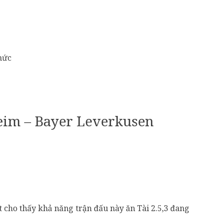
mức
eim – Bayer Leverkusen
et cho thấy khả năng trận đấu này ăn Tài 2.5,3 đang