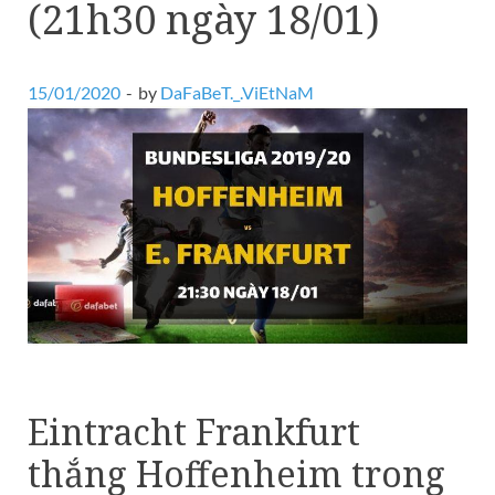
(21h30 ngày 18/01)
15/01/2020
-
by
DaFaBeT._.ViEtNaM
Eintracht Frankfurt
thắng Hoffenheim trong