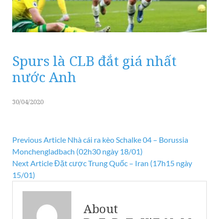
Spurs là CLB đắt giá nhất
nước Anh
30/04/2020
Previous Article
Nhà cái ra kèo Schalke 04 – Borussia
Monchengladbach (02h30 ngày 18/01)
Next Article
Đặt cược Trung Quốc – Iran (17h15 ngày
15/01)
About