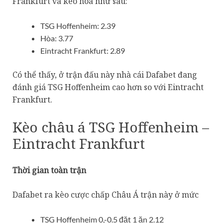
Frankfurt và kèo hòa như sau:
TSG Hoffenheim: 2.39
Hòa: 3.77
Eintracht Frankfurt: 2.89
Có thể thấy, ở trận đấu này nhà cái Dafabet đang
đánh giá TSG Hoffenheim cao hơn so với Eintracht
Frankfurt.
Kèo châu á TSG Hoffenheim –
Eintracht Frankfurt
Thời gian toàn trận
Dafabet ra kèo cược chấp Châu Á trận này ở mức
TSG Hoffenheim 0,-0.5 đặt 1 ăn 2.12