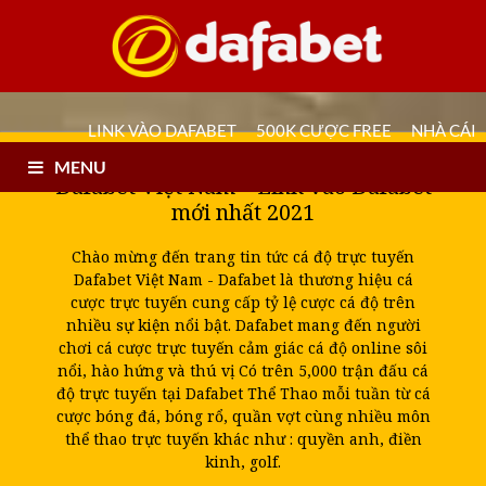
LINK VÀO DAFABET
500K CƯỢC FREE
NHÀ CÁI
MENU
Dafabet Việt Nam – Link vào Dafabet
mới nhất 2021
Chào mừng đến trang tin tức cá độ trực tuyến
Dafabet Việt Nam - Dafabet là thương hiệu cá
cược trực tuyến cung cấp tỷ lệ cược cá độ trên
nhiều sự kiện nổi bật. Dafabet mang đến người
chơi cá cược trực tuyến cảm giác cá độ online sôi
nổi, hào hứng và thú vị Có trên 5,000 trận đấu cá
độ trực tuyến tại Dafabet Thể Thao mỗi tuần từ cá
cược bóng đá, bóng rổ, quần vợt cùng nhiều môn
thể thao trực tuyến khác như : quyền anh, điền
kinh, golf.