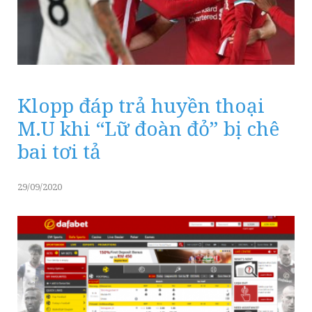
Klopp đáp trả huyền thoại
M.U khi “Lữ đoàn đỏ” bị chê
bai tơi tả
29/09/2020