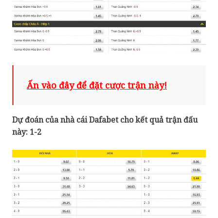
Ấn vào đây để đặt cược trận này!
Dự đoán của nhà cái Dafabet cho kết quả trận đấu
này: 1-2