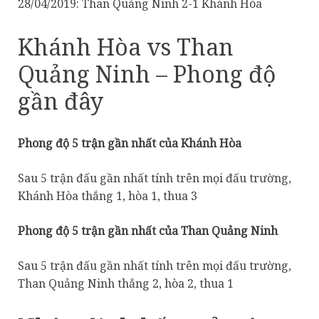
28/04/2019: Than Quảng Ninh 2-1 Khánh Hòa
Khánh Hòa vs Than
Quảng Ninh – Phong độ
gần đây
Phong độ 5 trận gần nhất của Khánh Hòa
Sau 5 trận đấu gần nhất tính trên mọi đấu trường,
Khánh Hòa thắng 1, hòa 1, thua 3
Phong độ 5 trận gần nhất của Than Quảng Ninh
Sau 5 trận đấu gần nhất tính trên mọi đấu trường,
Than Quảng Ninh thắng 2, hòa 2, thua 1