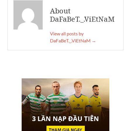
About
DaFaBeT._.ViEtNaM
View all posts by
DaFaBeT._.ViEtNaM →