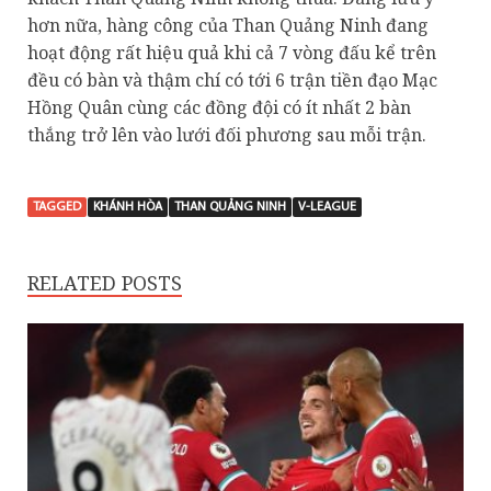
hơn nữa, hàng công của Than Quảng Ninh đang
hoạt động rất hiệu quả khi cả 7 vòng đấu kể trên
đều có bàn và thậm chí có tới 6 trận tiền đạo Mạc
Hồng Quân cùng các đồng đội có ít nhất 2 bàn
thắng trở lên vào lưới đối phương sau mỗi trận.
TAGGED
KHÁNH HÒA
THAN QUẢNG NINH
V-LEAGUE
RELATED POSTS