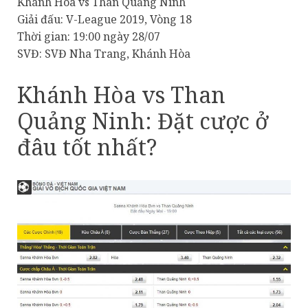
Khánh Hòa vs Than Quảng Ninh
Giải đấu: V-League 2019, Vòng 18
Thời gian: 19:00 ngày 28/07
SVĐ: SVĐ Nha Trang, Khánh Hòa
Khánh Hòa vs Than
Quảng Ninh: Đặt cược ở
đâu tốt nhất?