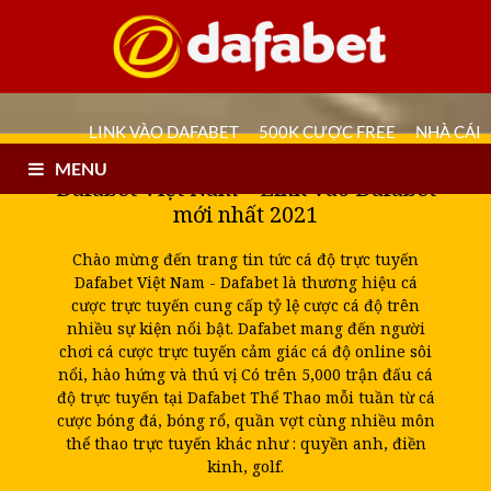
LINK VÀO DAFABET
500K CƯỢC FREE
NHÀ CÁI
MENU
Dafabet Việt Nam – Link vào Dafabet
mới nhất 2021
Chào mừng đến trang tin tức cá độ trực tuyến
Dafabet Việt Nam - Dafabet là thương hiệu cá
cược trực tuyến cung cấp tỷ lệ cược cá độ trên
nhiều sự kiện nổi bật. Dafabet mang đến người
chơi cá cược trực tuyến cảm giác cá độ online sôi
nổi, hào hứng và thú vị Có trên 5,000 trận đấu cá
độ trực tuyến tại Dafabet Thể Thao mỗi tuần từ cá
cược bóng đá, bóng rổ, quần vợt cùng nhiều môn
thể thao trực tuyến khác như : quyền anh, điền
kinh, golf.