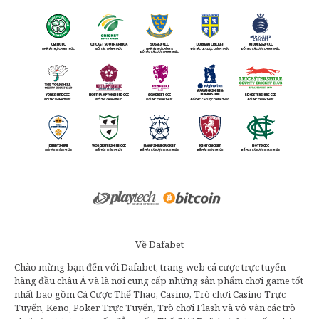
Về Dafabet
Chào mừng bạn đến với Dafabet, trang web cá cược trực tuyến
hàng đầu châu Á và là nơi cung cấp những sản phẩm chơi game tốt
nhất bao gồm Cá Cược Thể Thao, Casino, Trò chơi Casino Trực
Tuyến, Keno, Poker Trực Tuyến, Trò chơi Flash và vô vàn các trò