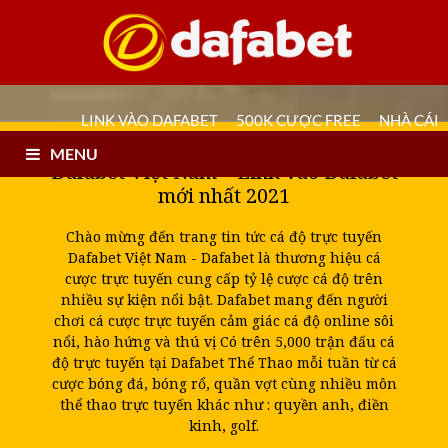
LINK VÀO DAFABET
500K CƯỢC FREE
NHÀ CÁI
MENU
Dafabet Việt Nam – Link vào Dafabet
mới nhất 2021
Chào mừng đến trang tin tức cá độ trực tuyến
Dafabet Việt Nam - Dafabet là thương hiệu cá
cược trực tuyến cung cấp tỷ lệ cược cá độ trên
nhiều sự kiện nổi bật. Dafabet mang đến người
chơi cá cược trực tuyến cảm giác cá độ online sôi
nổi, hào hứng và thú vị Có trên 5,000 trận đấu cá
độ trực tuyến tại Dafabet Thể Thao mỗi tuần từ cá
cược bóng đá, bóng rổ, quần vợt cùng nhiều môn
thể thao trực tuyến khác như : quyền anh, điền
kinh, golf.