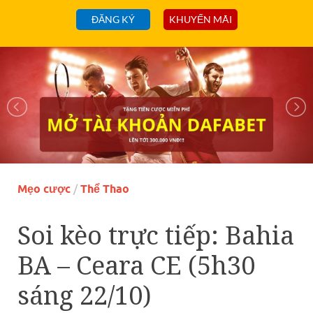
ĐĂNG KÝ
KHUYẾN MÃI
Mẹo cược
/
Thể Thao
Soi kèo trực tiếp: Bahia
BA – Ceara CE (5h30
sáng 22/10)