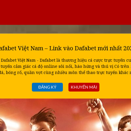
afabet Việt Nam – Link vào Dafabet mới nhất 20
Dafabet Việt Nam - Dafabet là thương hiệu cá cược trực tuyến cu
tuyến cảm giác cá độ online sôi nổi, hào hứng và thú vị Có trên 
á, bóng rổ, quần vợt cùng nhiều môn thể thao trực tuyến khác n
ĐĂNG KÝ
KHUYẾN MÃI