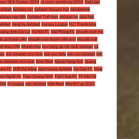
ược SEA Games 2019
cá cược world cup 2018
Dafa bet
afabet
dafabet.net
dafabet khuyen mai
dafabetlink
afabet nạp tiền
Dafabet Thể thao
dafabet vn
dafa link
afebet
dang ky dafabet
Europa League
FLC Thanh Hóa
oàng Anh Gia Lai
Hà Nội FC
Hải Phòng FC
khuyến mãi cho
ất cả thành viên
khuyến mãi thành viên mới
khuyến mãi
hể thao OW
Khánh Hòa
kèo bóng đá tốt nhất dafabet
La
iga
link dafabet moi nhat
link vao dafa
link vao dafabet
link
ao dafabet moi nhat
Nam Định
Ngoại Hạng Anh
Quảng
am FC
SHB Đà Nẵng
sportsbook dafabet
Sài Gòn FC
Sông
am Nghệ An
Than Quảng Ninh
Thể Công FC
TP Hồ Chí
inh
V-League
vao dafabet
Việt Nam
World Cup 2022