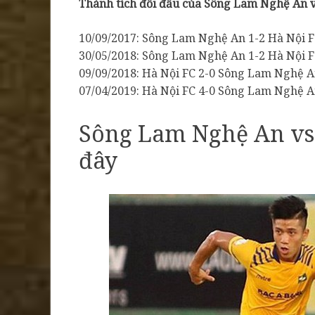
Thành tích đối đầu của Sông Lam Nghệ An v
10/09/2017: Sông Lam Nghệ An 1-2 Hà Nội 
30/05/2018: Sông Lam Nghệ An 1-2 Hà Nội 
09/09/2018: Hà Nội FC 2-0 Sông Lam Nghệ 
07/04/2019: Hà Nội FC 4-0 Sông Lam Nghệ 
Sông Lam Nghệ An vs 
đây