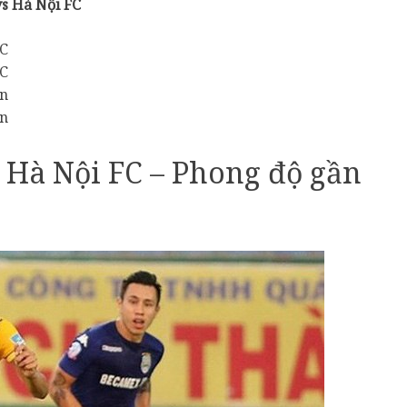
s Hà Nội FC
FC
FC
An
An
Hà Nội FC – Phong độ gần