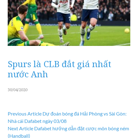
Spurs là CLB đắt giá nhất
nước Anh
30/04/2020
Previous Article
Dự đoán bóng đá Hải Phòng vs Sài Gòn:
Nhà cái Dafabet ngày 03/08
Next Article
Dafabet hướng dẫn đặt cược môn bóng ném
(Handball)