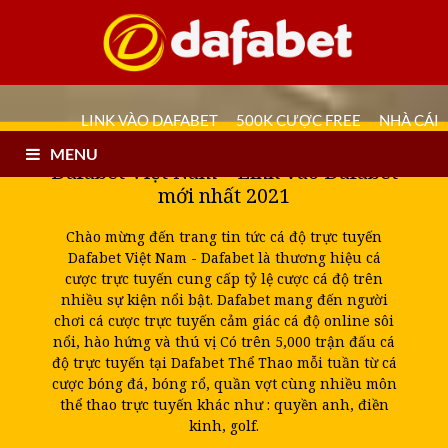
LINK VÀO DAFABET
500K CƯỢC FREE
NHÀ CÁI
MENU
Dafabet Việt Nam – Link vào Dafabet
mới nhất 2021
Chào mừng đến trang tin tức cá độ trực tuyến
Dafabet Việt Nam - Dafabet là thương hiệu cá
cược trực tuyến cung cấp tỷ lệ cược cá độ trên
nhiều sự kiện nổi bật. Dafabet mang đến người
chơi cá cược trực tuyến cảm giác cá độ online sôi
nổi, hào hứng và thú vị Có trên 5,000 trận đấu cá
độ trực tuyến tại Dafabet Thể Thao mỗi tuần từ cá
cược bóng đá, bóng rổ, quần vợt cùng nhiều môn
thể thao trực tuyến khác như : quyền anh, điền
kinh, golf.