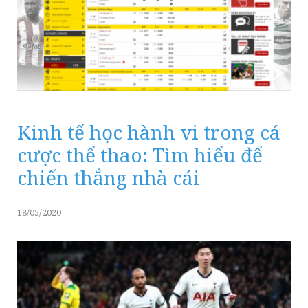
Kinh tế học hành vi trong cá
cược thể thao: Tìm hiểu để
chiến thắng nhà cái
18/05/2020