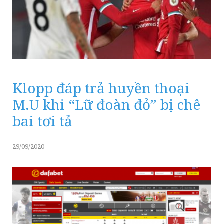
Klopp đáp trả huyền thoại
M.U khi “Lữ đoàn đỏ” bị chê
bai tơi tả
29/09/2020