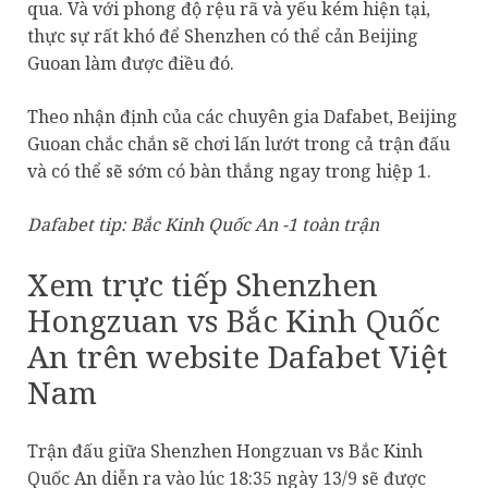
qua. Và với phong độ rệu rã và yếu kém hiện tại,
thực sự rất khó để Shenzhen có thể cản Beijing
Guoan làm được điều đó.
Theo nhận định của các chuyên gia Dafabet, Beijing
Guoan chắc chắn sẽ chơi lấn lướt trong cả trận đấu
và có thể sẽ sớm có bàn thắng ngay trong hiệp 1.
Dafabet tip: Bắc Kinh Quốc An -1 toàn trận
Xem trực tiếp Shenzhen
Hongzuan vs Bắc Kinh Quốc
An trên website Dafabet Việt
Nam
Trận đấu giữa Shenzhen Hongzuan vs Bắc Kinh
Quốc An diễn ra vào lúc 18:35 ngày 13/9 sẽ được