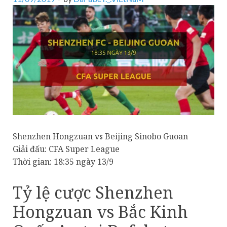
Shenzhen Hongzuan vs Beijing Sinobo Guoan
Giải đấu: CFA Super League
Thời gian: 18:35 ngày 13/9
Tỷ lệ cược Shenzhen
Hongzuan vs Bắc Kinh