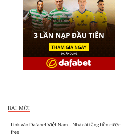
BÀI MỚI
Link vào Dafabet Việt Nam – Nhà cái tặng tiền cược
free