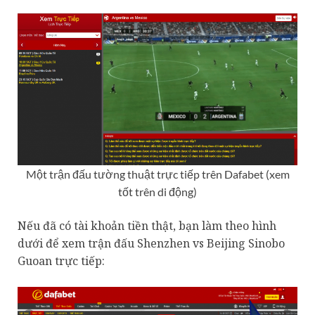
Một trận đấu tường thuật trực tiếp trên Dafabet (xem
tốt trên di động)
Nếu đã có tài khoản tiền thật, bạn làm theo hình
dưới để xem trận đấu Shenzhen vs Beijing Sinobo
Guoan trực tiếp: