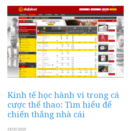
Kinh tế học hành vi trong cá
cược thể thao: Tìm hiểu để
chiến thắng nhà cái
18/05/2020