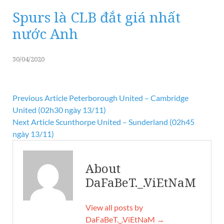
Spurs là CLB đắt giá nhất
nước Anh
30/04/2020
Previous Article
Peterborough United – Cambridge
United (02h30 ngày 13/11)
Next Article
Scunthorpe United – Sunderland (02h45
ngày 13/11)
About
DaFaBeT._.ViEtNaM
View all posts by
DaFaBeT._.ViEtNaM →