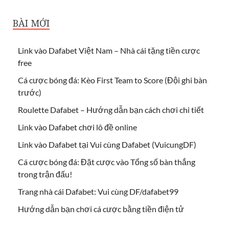
BÀI MỚI
Link vào Dafabet Việt Nam – Nhà cái tặng tiền cược
free
Cá cược bóng đá: Kèo First Team to Score (Đội ghi bàn
trước)
Roulette Dafabet – Hướng dẫn bạn cách chơi chi tiết
Link vào Dafabet chơi lô đề online
Link vào Dafabet tại Vui cùng Dafabet (VuicungDF)
Cá cược bóng đá: Đặt cược vào Tổng số bàn thắng
trong trận đấu!
Trang nhà cái Dafabet: Vui cùng DF/dafabet99
Hướng dẫn bạn chơi cá cược bằng tiền điện tử