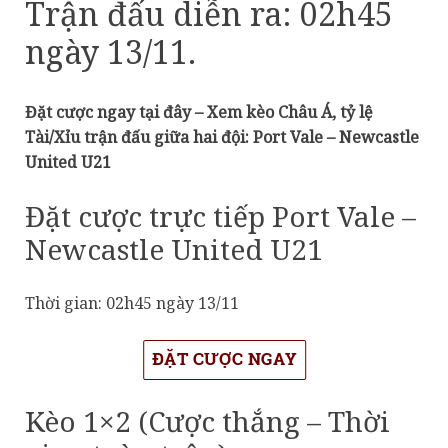
Trận đấu diễn ra: 02h45
ngày 13/11.
Đặt cược ngay tại đây – Xem kèo Châu Á, tỷ lệ
Tài/Xỉu trận đấu giữa hai đội: Port Vale – Newcastle
United U21
Đặt cược trực tiếp Port Vale –
Newcastle United U21
Thời gian: 02h45 ngày 13/11
Kèo 1×2 (Cược thắng – Thời