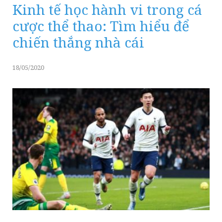
Kinh tế học hành vi trong cá
cược thể thao: Tìm hiểu để
chiến thắng nhà cái
18/05/2020