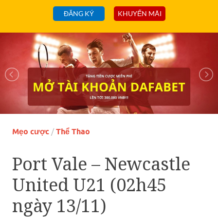
ĐĂNG KÝ
KHUYẾN MÃI
Mẹo cược
/
Thể Thao
Port Vale – Newcastle
United U21 (02h45
ngày 13/11)