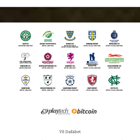
Về Dafabet