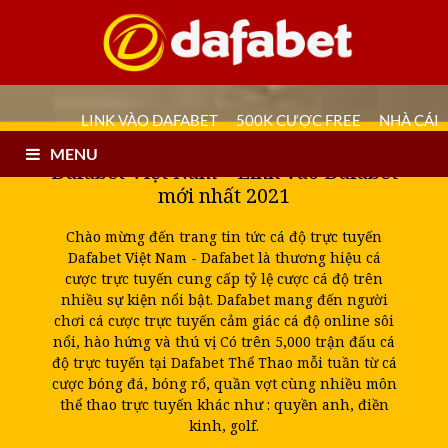
LINK VÀO DAFABET
500K CƯỢC FREE
NHÀ CÁI
MENU
Dafabet Việt Nam – Link vào Dafabet
mới nhất 2021
Chào mừng đến trang tin tức cá độ trực tuyến
Dafabet Việt Nam - Dafabet là thương hiệu cá
cược trực tuyến cung cấp tỷ lệ cược cá độ trên
nhiều sự kiện nổi bật. Dafabet mang đến người
chơi cá cược trực tuyến cảm giác cá độ online sôi
nổi, hào hứng và thú vị Có trên 5,000 trận đấu cá
độ trực tuyến tại Dafabet Thể Thao mỗi tuần từ cá
cược bóng đá, bóng rổ, quần vợt cùng nhiều môn
thể thao trực tuyến khác như : quyền anh, điền
kinh, golf.