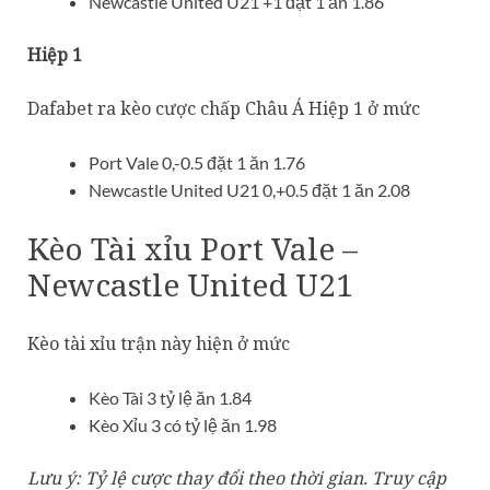
Newcastle United U21 +1 đặt 1 ăn 1.86
Hiệp 1
Dafabet ra kèo cược chấp Châu Á Hiệp 1 ở mức
Port Vale 0,-0.5 đặt 1 ăn 1.76
Newcastle United U21 0,+0.5 đặt 1 ăn 2.08
Kèo Tài xỉu Port Vale –
Newcastle United U21
Kèo tài xỉu trận này hiện ở mức
Kèo Tài 3 tỷ lệ ăn 1.84
Kèo Xỉu 3 có tỷ lệ ăn 1.98
Lưu ý: Tỷ lệ cược thay đổi theo thời gian. Truy cập