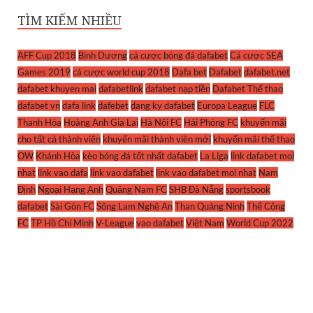
TÌM KIẾM NHIỀU
AFF Cup 2018
Bình Dương
cá cược bóng đá dafabet
Cá cược SEA
Games 2019
cá cược world cup 2018
Dafa bet
Dafabet
dafabet.net
dafabet khuyen mai
dafabetlink
dafabet nạp tiền
Dafabet Thể thao
dafabet vn
dafa link
dafebet
dang ky dafabet
Europa League
FLC
Thanh Hóa
Hoàng Anh Gia Lai
Hà Nội FC
Hải Phòng FC
khuyến mãi
cho tất cả thành viên
khuyến mãi thành viên mới
khuyến mãi thể thao
OW
Khánh Hòa
kèo bóng đá tốt nhất dafabet
La Liga
link dafabet moi
nhat
link vao dafa
link vao dafabet
link vao dafabet moi nhat
Nam
Định
Ngoại Hạng Anh
Quảng Nam FC
SHB Đà Nẵng
sportsbook
dafabet
Sài Gòn FC
Sông Lam Nghệ An
Than Quảng Ninh
Thể Công
FC
TP Hồ Chí Minh
V-League
vao dafabet
Việt Nam
World Cup 2022