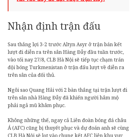
Nhận định trận đấu
Sau thắng lợi 3-2 trước Altyn Asyr ở trận bán kết
lượt đi diễn ra trên sân Hàng Đẫy đầu tuần trước,
vào tối nay 27/8, CLB Hà Nội sẽ tiếp tục chạm trán
đội bóng Turkmenistan ở trận đấu lượt về diễn ra
trên sân của đối thủ.
Ngôi sao Quang Hải với 2 bàn thắng tại trận lượt đi
trên sân nhà Hàng Đẫy đã khiến người hâm mộ
phải ngả mũ khâm phục.
Không những thế, ngay cả Liên đoàn bóng đá châu
Á (AFC) cũng bị thuyết phục và dự đoán anh sẽ cùng
CLB Hà Nội sẽ lọt vào chung kết AFC liên khu vực