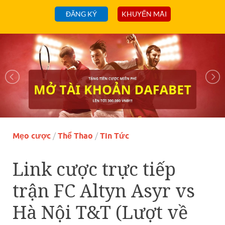
ĐĂNG KÝ
KHUYẾN MÃI
Mẹo cược
/
Thể Thao
/
Tin Tức
Link cược trực tiếp
trận FC Altyn Asyr vs
Hà Nội T&T (Lượt về