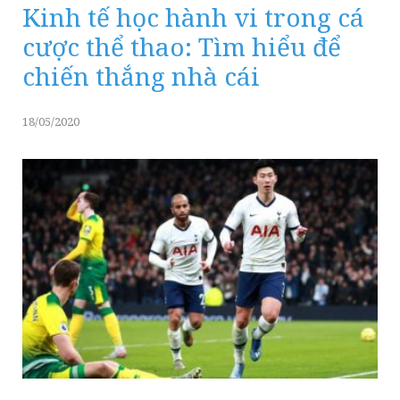
Kinh tế học hành vi trong cá
cược thể thao: Tìm hiểu để
chiến thắng nhà cái
18/05/2020