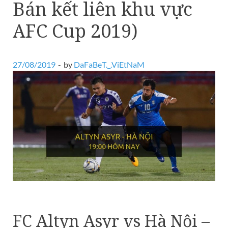
Bán kết liên khu vực
AFC Cup 2019)
27/08/2019
-
by
DaFaBeT._.ViEtNaM
FC Altyn Asyr vs Hà Nội –