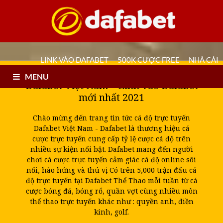
LINK VÀO DAFABET
500K CƯỢC FREE
NHÀ CÁI
MENU
Dafabet Việt Nam – Link vào Dafabet
mới nhất 2021
Chào mừng đến trang tin tức cá độ trực tuyến
Dafabet Việt Nam - Dafabet là thương hiệu cá
cược trực tuyến cung cấp tỷ lệ cược cá độ trên
nhiều sự kiện nổi bật. Dafabet mang đến người
chơi cá cược trực tuyến cảm giác cá độ online sôi
nổi, hào hứng và thú vị Có trên 5,000 trận đấu cá
độ trực tuyến tại Dafabet Thể Thao mỗi tuần từ cá
cược bóng đá, bóng rổ, quần vợt cùng nhiều môn
thể thao trực tuyến khác như : quyền anh, điền
kinh, golf.