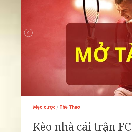
Mẹo cược
/
Thể Thao
Kèo nhà cái trận FC