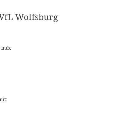
 VfL Wolfsburg
ở mức
mức