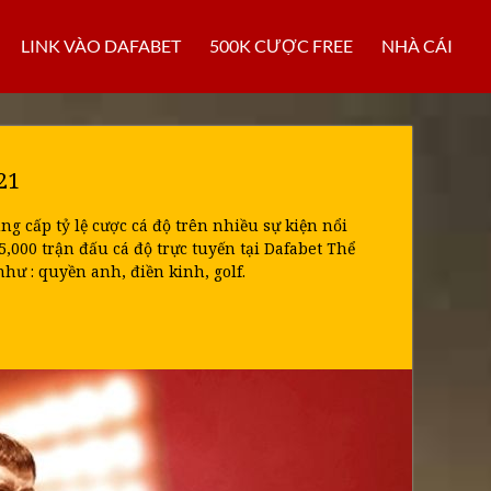
LINK VÀO DAFABET
500K CƯỢC FREE
NHÀ CÁI
21
ng cấp tỷ lệ cược cá độ trên nhiều sự kiện nổi
5,000 trận đấu cá độ trực tuyến tại Dafabet Thể
hư : quyền anh, điền kinh, golf.