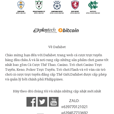
Về Dafabet
Chào mừng bạn đến với Dafabet, trang web cá cược trực tuyến
hàng đầu châu Á và là nơi cung cấp những sản phẩm chơi game tốt
nhất bao gồm Cá Cược Thể Thao, Casino, Trò chơi Casino Trực
Tuyến, Keno, Poker Trực Tuyến, Trò chơi Flash và vô vàn các trò
chơi cá cược trực tuyến đẳng cấp Thế Giới.Dafabet được cấp phép
và quản lý bởi chính phủ Philippines.
Hãy theo dõi chúng tôi và nhận những cập nhật mới nhất
ZALO:
+639770121021
+639457733692