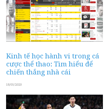
Kinh tế học hành vi trong cá
cược thể thao: Tìm hiểu để
chiến thắng nhà cái
18/05/2020