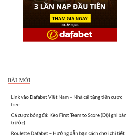
BÀI MỚI
Link vào Dafabet Việt Nam – Nhà cái tặng tiền cược
free
Cá cược bóng đá: Kèo First Team to Score (Đội ghi bàn
trước)
Roulette Dafabet – Hướng dẫn bạn cách chơi chi tiết