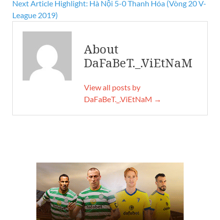
Next Article
Highlight: Hà Nội 5-0 Thanh Hóa (Vòng 20 V-
League 2019)
About
DaFaBeT._.ViEtNaM
View all posts by
DaFaBeT._.ViEtNaM →