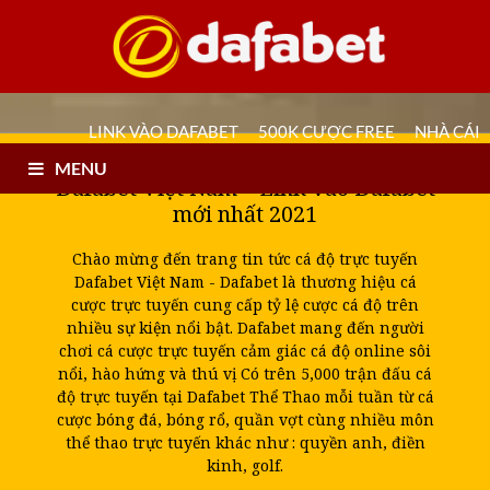
LINK VÀO DAFABET
500K CƯỢC FREE
NHÀ CÁI
MENU
Dafabet Việt Nam – Link vào Dafabet
mới nhất 2021
Chào mừng đến trang tin tức cá độ trực tuyến
Dafabet Việt Nam - Dafabet là thương hiệu cá
cược trực tuyến cung cấp tỷ lệ cược cá độ trên
nhiều sự kiện nổi bật. Dafabet mang đến người
chơi cá cược trực tuyến cảm giác cá độ online sôi
nổi, hào hứng và thú vị Có trên 5,000 trận đấu cá
độ trực tuyến tại Dafabet Thể Thao mỗi tuần từ cá
cược bóng đá, bóng rổ, quần vợt cùng nhiều môn
thể thao trực tuyến khác như : quyền anh, điền
kinh, golf.