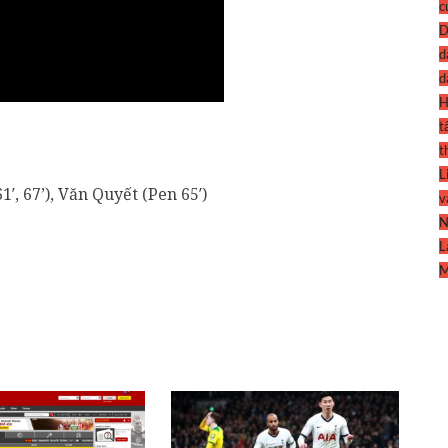
c
D
d
d
H
t
t
L
′, 67’), Văn Quyết (Pen 65′)
v
N
L
M