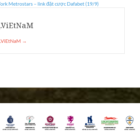
ork Metrostars – link đặt cược Dafabet (19/9)
_.ViEtNaM
._.ViEtNaM →