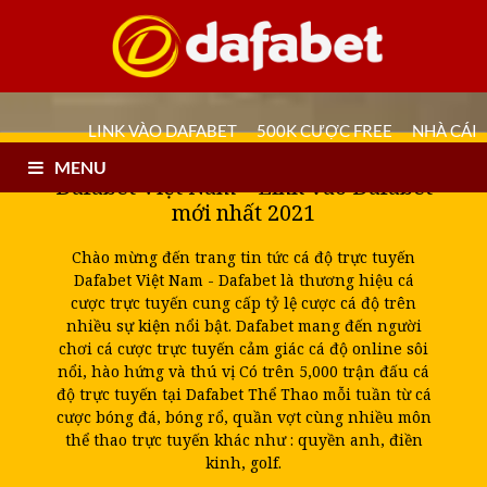
LINK VÀO DAFABET
500K CƯỢC FREE
NHÀ CÁI
MENU
Dafabet Việt Nam – Link vào Dafabet
mới nhất 2021
Chào mừng đến trang tin tức cá độ trực tuyến
Dafabet Việt Nam - Dafabet là thương hiệu cá
cược trực tuyến cung cấp tỷ lệ cược cá độ trên
nhiều sự kiện nổi bật. Dafabet mang đến người
chơi cá cược trực tuyến cảm giác cá độ online sôi
nổi, hào hứng và thú vị Có trên 5,000 trận đấu cá
độ trực tuyến tại Dafabet Thể Thao mỗi tuần từ cá
cược bóng đá, bóng rổ, quần vợt cùng nhiều môn
thể thao trực tuyến khác như : quyền anh, điền
kinh, golf.