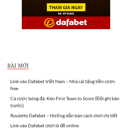
BÀI MỚI
Link vào Dafabet Việt Nam – Nhà cái tặng tiền cược
free
Cá cược bóng đá: Kèo First Team to Score (Đội ghi bàn
trước)
Roulette Dafabet – Hướng dẫn bạn cách chơi chi tiết
Link vào Dafabet chơi lô đề online