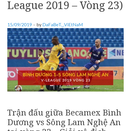
League 2019 – Vòng 23)
15/09/2019
-
by
DaFaBeT._.ViEtNaM
Trận đấu giữa Becamex Bình
Dương vs Sông Lam Nghệ An