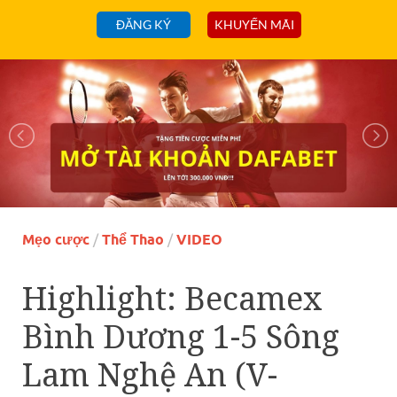
ĐĂNG KÝ
KHUYẾN MÃI
Mẹo cược
/
Thể Thao
/
VIDEO
Highlight: Becamex
Bình Dương 1-5 Sông
Lam Nghệ An (V-