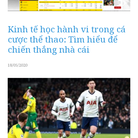
Kinh tế học hành vi trong cá
cược thể thao: Tìm hiểu để
chiến thắng nhà cái
18/05/2020