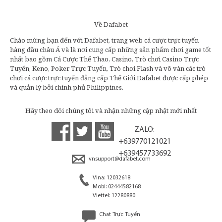
Về Dafabet
Chào mừng bạn đến với Dafabet, trang web cá cược trực tuyến
hàng đầu châu Á và là nơi cung cấp những sản phẩm chơi game tốt
nhất bao gồm Cá Cược Thể Thao, Casino, Trò chơi Casino Trực
Tuyến, Keno, Poker Trực Tuyến, Trò chơi Flash và vô vàn các trò
chơi cá cược trực tuyến đẳng cấp Thế Giới.Dafabet được cấp phép
và quản lý bởi chính phủ Philippines.
Hãy theo dõi chúng tôi và nhận những cập nhật mới nhất
ZALO:
+639770121021
+639457733692
vnsupport@dafabet.com
Vina: 12032618
Mobi: 02444582168
Viettel: 12280880
Chat Trực Tuyến