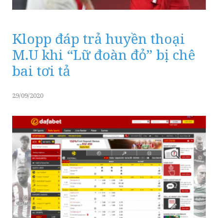
Klopp đáp trả huyền thoại
M.U khi “Lữ đoàn đỏ” bị chê
bai tơi tả
29/09/2020