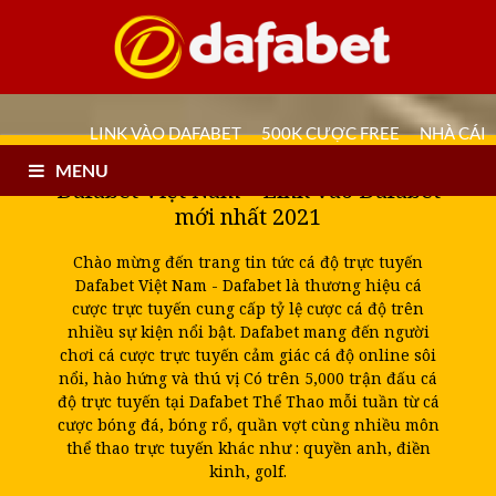
LINK VÀO DAFABET
500K CƯỢC FREE
NHÀ CÁI
MENU
Dafabet Việt Nam – Link vào Dafabet
mới nhất 2021
Chào mừng đến trang tin tức cá độ trực tuyến
Dafabet Việt Nam - Dafabet là thương hiệu cá
cược trực tuyến cung cấp tỷ lệ cược cá độ trên
nhiều sự kiện nổi bật. Dafabet mang đến người
chơi cá cược trực tuyến cảm giác cá độ online sôi
nổi, hào hứng và thú vị Có trên 5,000 trận đấu cá
độ trực tuyến tại Dafabet Thể Thao mỗi tuần từ cá
cược bóng đá, bóng rổ, quần vợt cùng nhiều môn
thể thao trực tuyến khác như : quyền anh, điền
kinh, golf.