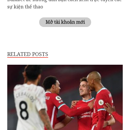
sự kiện thể thao
Mở tài khoản mới
RELATED POSTS