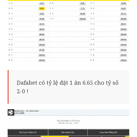
Dafabet có tỷ lệ đặt 1 ăn 6.65 cho tỷ số
2-0 !