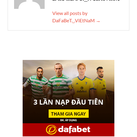
View all posts by
DaFaBeT._.ViEtNaM →