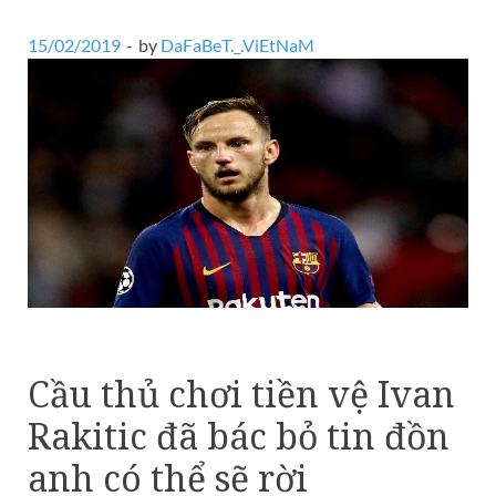
15/02/2019
-
by
DaFaBeT._.ViEtNaM
Cầu thủ chơi tiền vệ Ivan
Rakitic đã bác bỏ tin đồn
anh có thể sẽ rời