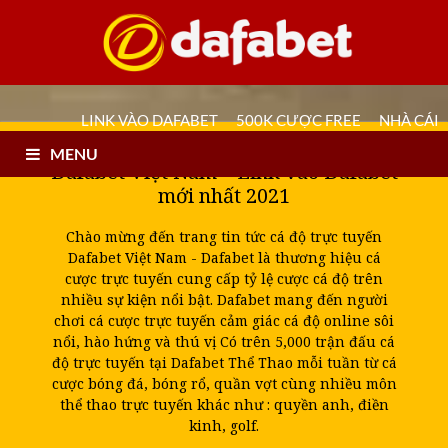
LINK VÀO DAFABET
500K CƯỢC FREE
NHÀ CÁI
MENU
Dafabet Việt Nam – Link vào Dafabet
mới nhất 2021
Chào mừng đến trang tin tức cá độ trực tuyến
Dafabet Việt Nam - Dafabet là thương hiệu cá
cược trực tuyến cung cấp tỷ lệ cược cá độ trên
nhiều sự kiện nổi bật. Dafabet mang đến người
chơi cá cược trực tuyến cảm giác cá độ online sôi
nổi, hào hứng và thú vị Có trên 5,000 trận đấu cá
độ trực tuyến tại Dafabet Thể Thao mỗi tuần từ cá
cược bóng đá, bóng rổ, quần vợt cùng nhiều môn
thể thao trực tuyến khác như : quyền anh, điền
kinh, golf.