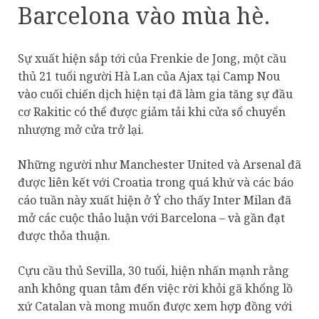
Barcelona vào mùa hè.
Sự xuất hiện sắp tới của Frenkie de Jong, một cầu
thủ 21 tuổi người Hà Lan của Ajax tại Camp Nou
vào cuối chiến dịch hiện tại đã làm gia tăng sự đầu
cơ Rakitic có thể được giảm tải khi cửa sổ chuyển
nhượng mở cửa trở lại.
Những người như Manchester United và Arsenal đã
được liên kết với Croatia trong quá khứ và các báo
cáo tuần này xuất hiện ở Ý cho thấy Inter Milan đã
mở các cuộc thảo luận với Barcelona – và gần đạt
được thỏa thuận.
Cựu cầu thủ Sevilla, 30 tuổi, hiện nhấn mạnh rằng
anh không quan tâm đến việc rời khỏi gã khổng lồ
xứ Catalan và mong muốn được xem hợp đồng với