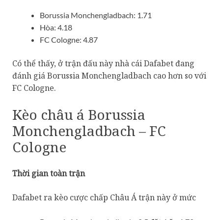
Borussia Monchengladbach: 1.71
Hòa: 4.18
FC Cologne: 4.87
Có thể thấy, ở trận đấu này nhà cái Dafabet đang
đánh giá Borussia Monchengladbach cao hơn so với
FC Cologne.
Kèo châu á Borussia
Monchengladbach – FC
Cologne
Thời gian toàn trận
Dafabet ra kèo cược chấp Châu Á trận này ở mức