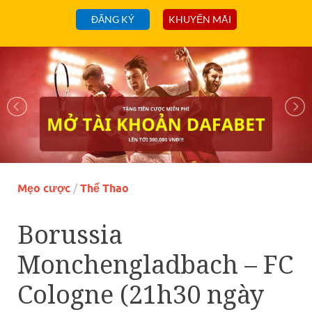
ĐĂNG KÝ
KHUYẾN MÃI
Mẹo cược
/
Thể Thao
Borussia
Monchengladbach – FC
Cologne (21h30 ngày