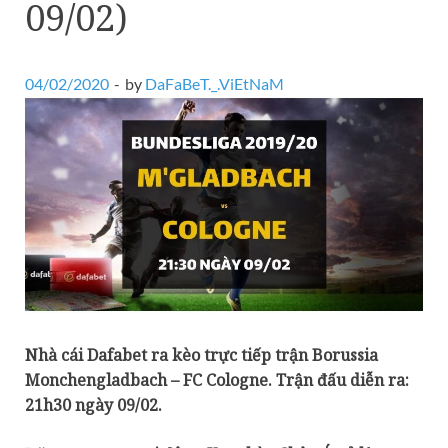
09/02)
04/02/2020
-
by
DaFaBeT._.ViEtNaM
Nhà cái Dafabet ra kèo trực tiếp trận Borussia
Monchengladbach – FC Cologne. Trận đấu diễn ra:
21h30 ngày 09/02.