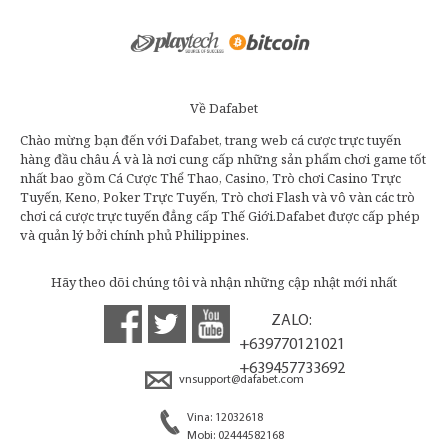
Về Dafabet
Chào mừng bạn đến với Dafabet, trang web cá cược trực tuyến
hàng đầu châu Á và là nơi cung cấp những sản phẩm chơi game tốt
nhất bao gồm Cá Cược Thể Thao, Casino, Trò chơi Casino Trực
Tuyến, Keno, Poker Trực Tuyến, Trò chơi Flash và vô vàn các trò
chơi cá cược trực tuyến đẳng cấp Thế Giới.Dafabet được cấp phép
và quản lý bởi chính phủ Philippines.
Hãy theo dõi chúng tôi và nhận những cập nhật mới nhất
ZALO:
+639770121021
+639457733692
vnsupport@dafabet.com
Vina: 12032618
Mobi: 02444582168