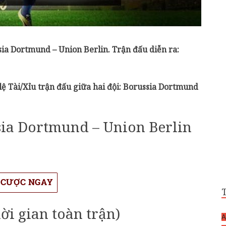
sia Dortmund – Union Berlin. Trận đấu diễn ra:
lệ Tài/Xỉu trận đấu giữa hai đội: Borussia Dortmund
ssia Dortmund – Union Berlin
ời gian toàn trận)
A