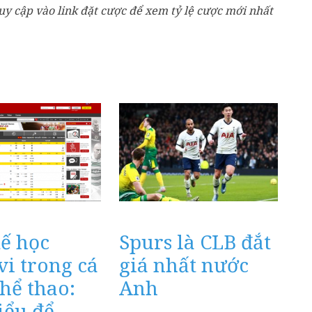
ruy cập vào link đặt cược để xem tỷ lệ cược mới nhất
tế học
Spurs là CLB đắt
vi trong cá
giá nhất nước
hể thao:
Anh
iểu để