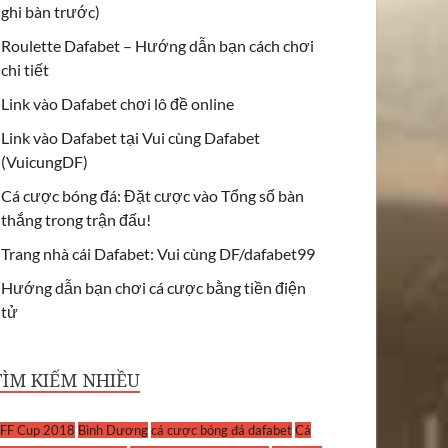
ghi bàn trước)
Roulette Dafabet – Hướng dẫn bạn cách chơi
chi tiết
Link vào Dafabet chơi lô đề online
Link vào Dafabet tại Vui cùng Dafabet
(VuicungDF)
Cá cược bóng đá: Đặt cược vào Tổng số bàn
thắng trong trận đấu!
Trang nhà cái Dafabet: Vui cùng DF/dafabet99
Hướng dẫn bạn chơi cá cược bằng tiền điện
tử
TÌM KIẾM NHIỀU
FF Cup 2018
Bình Dương
cá cược bóng đá dafabet
Cá