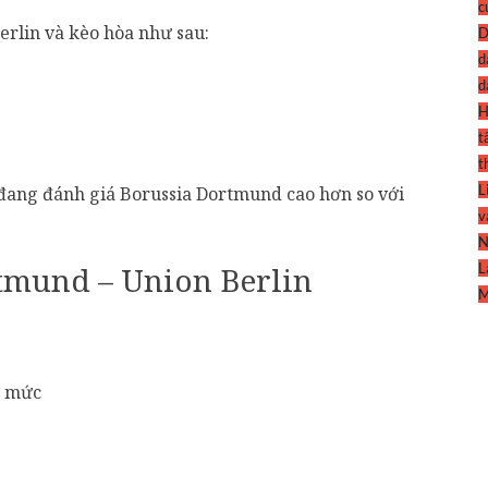
c
erlin và kèo hòa như sau:
D
d
d
H
t
t
L
t đang đánh giá Borussia Dortmund cao hơn so với
v
N
tmund – Union Berlin
L
M
ở mức