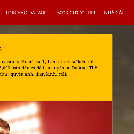
LINK VÀO DAFABET
500K CƯỢC FREE
NHÀ CÁI
21
ng cấp tỷ lệ cược cá độ trên nhiều sự kiện nổi
5,000 trận đấu cá độ trực tuyến tại Dafabet Thể
hư : quyền anh, điền kinh, golf.