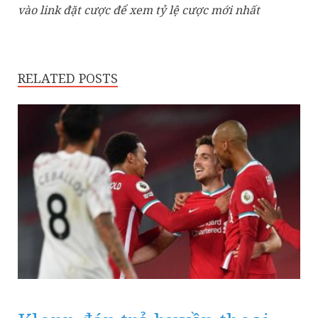
vào link đặt cược để xem tỷ lệ cược mới nhất
RELATED POSTS