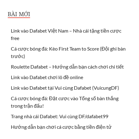
BÀI MỚI
Link vào Dafabet Việt Nam – Nhà cái tặng tiền cược
free
Cá cược bóng đá: Kèo First Team to Score (Đội ghi bàn
trước)
Roulette Dafabet – Hướng dẫn bạn cách chơi chi tiết
Link vào Dafabet chơi lô đề online
Link vào Dafabet tại Vui cùng Dafabet (VuicungDF)
Cá cược bóng đá: Đặt cược vào Tổng số bàn thắng
trong trận đấu!
Trang nhà cái Dafabet: Vui cùng DF/dafabet99
Hướng dẫn bạn chơi cá cược bằng tiền điện tử