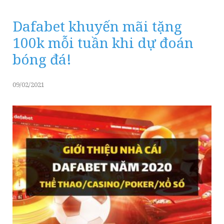
Dafabet khuyến mãi tặng
100k mỗi tuần khi dự đoán
bóng đá!
09/02/2021