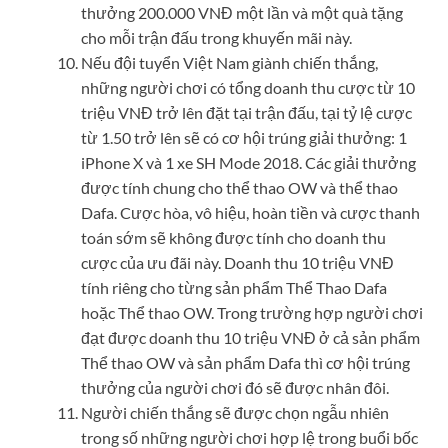
thưởng 200.000 VNĐ một lần và một quà tặng
cho mỗi trận đấu trong khuyến mãi này.
Nếu đội tuyển Việt Nam giành chiến thắng,
những người chơi có tổng doanh thu cược từ 10
triệu VNĐ trở lên đặt tại trận đấu, tại tỷ lệ cược
từ 1.50 trở lên sẽ có cơ hội trúng giải thưởng: 1
iPhone X và 1 xe SH Mode 2018. Các giải thưởng
được tính chung cho thể thao OW và thể thao
Dafa. Cược hòa, vô hiệu, hoàn tiền và cược thanh
toán sớm sẽ không được tính cho doanh thu
cược của ưu đãi này. Doanh thu 10 triệu VNĐ
tính riêng cho từng sản phẩm Thể Thao Dafa
hoặc Thể thao OW. Trong trường hợp người chơi
đạt được doanh thu 10 triệu VNĐ ở cả sản phẩm
Thể thao OW và sản phẩm Dafa thì cơ hội trúng
thưởng của người chơi đó sẽ được nhân đôi.
Người chiến thắng sẽ được chọn ngẫu nhiên
trong số những người chơi hợp lệ trong buổi bốc