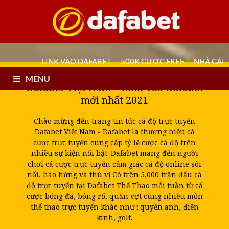
LINK VÀO DAFABET
500K CƯỢC FREE
NHÀ CÁI
MENU
Dafabet Việt Nam – Link vào Dafabet
mới nhất 2021
Chào mừng đến trang tin tức cá độ trực tuyến
Dafabet Việt Nam - Dafabet là thương hiệu cá
cược trực tuyến cung cấp tỷ lệ cược cá độ trên
nhiều sự kiện nổi bật. Dafabet mang đến người
chơi cá cược trực tuyến cảm giác cá độ online sôi
nổi, hào hứng và thú vị Có trên 5,000 trận đấu cá
độ trực tuyến tại Dafabet Thể Thao mỗi tuần từ cá
cược bóng đá, bóng rổ, quần vợt cùng nhiều môn
thể thao trực tuyến khác như : quyền anh, điền
kinh, golf.