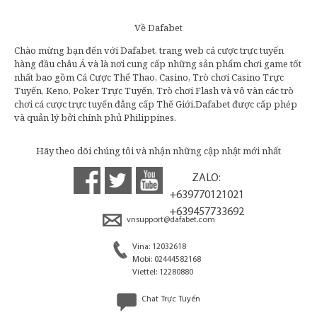
Về Dafabet
Chào mừng bạn đến với Dafabet, trang web cá cược trực tuyến
hàng đầu châu Á và là nơi cung cấp những sản phẩm chơi game tốt
nhất bao gồm Cá Cược Thể Thao, Casino, Trò chơi Casino Trực
Tuyến, Keno, Poker Trực Tuyến, Trò chơi Flash và vô vàn các trò
chơi cá cược trực tuyến đẳng cấp Thế Giới.Dafabet được cấp phép
và quản lý bởi chính phủ Philippines.
Hãy theo dõi chúng tôi và nhận những cập nhật mới nhất
ZALO:
+639770121021
+639457733692
vnsupport@dafabet.com
Vina: 12032618
Mobi: 02444582168
Viettel: 12280880
Chat Trực Tuyến