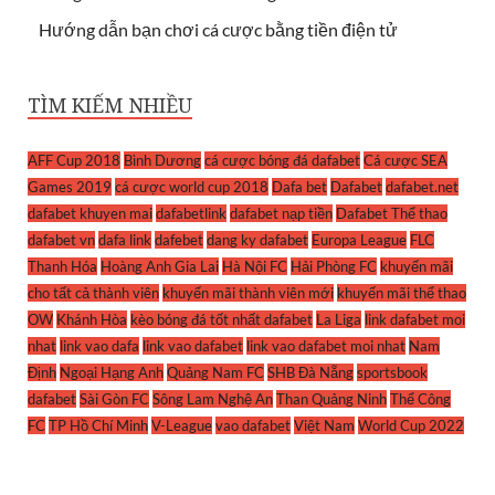
Hướng dẫn bạn chơi cá cược bằng tiền điện tử
TÌM KIẾM NHIỀU
AFF Cup 2018
Bình Dương
cá cược bóng đá dafabet
Cá cược SEA
Games 2019
cá cược world cup 2018
Dafa bet
Dafabet
dafabet.net
dafabet khuyen mai
dafabetlink
dafabet nạp tiền
Dafabet Thể thao
dafabet vn
dafa link
dafebet
dang ky dafabet
Europa League
FLC
Thanh Hóa
Hoàng Anh Gia Lai
Hà Nội FC
Hải Phòng FC
khuyến mãi
cho tất cả thành viên
khuyến mãi thành viên mới
khuyến mãi thể thao
OW
Khánh Hòa
kèo bóng đá tốt nhất dafabet
La Liga
link dafabet moi
nhat
link vao dafa
link vao dafabet
link vao dafabet moi nhat
Nam
Định
Ngoại Hạng Anh
Quảng Nam FC
SHB Đà Nẵng
sportsbook
dafabet
Sài Gòn FC
Sông Lam Nghệ An
Than Quảng Ninh
Thể Công
FC
TP Hồ Chí Minh
V-League
vao dafabet
Việt Nam
World Cup 2022