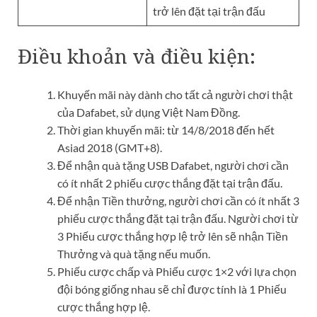
trở lên đặt tại trận đấu
Điều khoản và điều kiện:
Khuyến mãi này dành cho tất cả người chơi thật
của Dafabet, sử dụng Việt Nam Đồng.
Thời gian khuyến mãi: từ 14/8/2018 đến hết
Asiad 2018 (GMT+8).
Để nhận quà tặng USB Dafabet, người chơi cần
có ít nhất 2 phiếu cược thắng đặt tại trận đấu.
Để nhận Tiền thưởng, người chơi cần có ít nhất 3
phiếu cược thắng đặt tại trận đấu. Người chơi từ
3 Phiếu cược thắng hợp lệ trở lên sẽ nhận Tiền
Thưởng và quà tặng nếu muốn.
Phiếu cược chấp và Phiếu cược 1×2 với lựa chọn
đội bóng giống nhau sẽ chỉ được tính là 1 Phiếu
cược thắng hợp lệ.