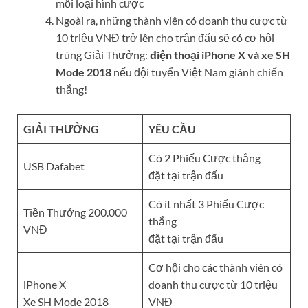
mỗi loại hình cược
Ngoài ra, những thành viên có doanh thu cược từ
10 triệu VNĐ trở lên cho trận đấu sẽ có cơ hội
trúng Giải Thưởng:
điện thoại iPhone X và xe SH
Mode 2018
nếu đội tuyển Việt Nam giành chiến
thắng!
GIẢI THƯỞNG
YÊU CẦU
Có 2 Phiếu Cược thắng
USB Dafabet
đặt tại trận đấu
Có ít nhất 3 Phiếu Cược
Tiền Thưởng 200.000
thắng
VNĐ
đặt tại trận đấu
Cơ hội cho các thành viên có
iPhone X
doanh thu cược từ 10 triệu
Xe SH Mode 2018
VNĐ