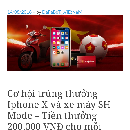
14/08/2018
-
by
DaFaBeT._.ViEtNaM
Cơ hội trúng thưởng
Iphone X và xe máy SH
Mode – Tiền thưởng
200.000 VNĐ cho mỗi