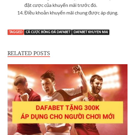
đặt cược của khuyến mãi trước đó.
Điều khoản khuyến mãi chung được áp dụng.
TAGGED
CÁ CƯỢC BÓNG ĐÁ DAFABET
DAFABET KHUYEN MAI
RELATED POSTS