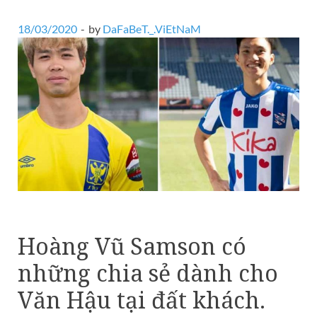
18/03/2020
-
by
DaFaBeT._.ViEtNaM
Hoàng Vũ Samson có
những chia sẻ dành cho
Văn Hậu tại đất khách.