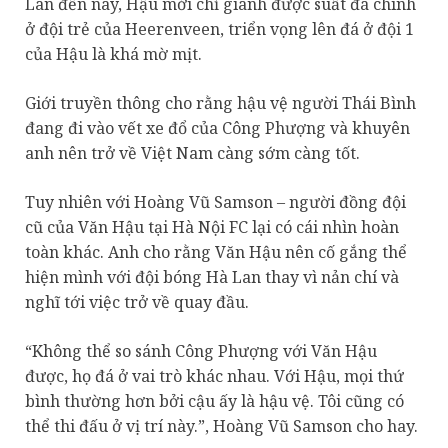
Lan đến nay, Hậu mới chỉ giành được suất đá chính
ở đội trẻ của Heerenveen, triển vọng lên đá ở đội 1
của Hậu là khá mờ mịt.
Giới truyền thông cho rằng hậu vệ người Thái Bình
đang đi vào vết xe đổ của Công Phượng và khuyên
anh nên trở về Việt Nam càng sớm càng tốt.
Tuy nhiên với Hoàng Vũ Samson – người đồng đội
cũ của Văn Hậu tại Hà Nội FC lại có cái nhìn hoàn
toàn khác. Anh cho rằng Văn Hậu nên cố gắng thể
hiện mình với đội bóng Hà Lan thay vì nản chí và
nghĩ tới việc trở về quay đầu.
“Không thể so sánh Công Phượng với Văn Hậu
được, họ đá ở vai trò khác nhau. Với Hậu, mọi thứ
bình thường hơn bởi cậu ấy là hậu vệ. Tôi cũng có
thể thi đấu ở vị trí này.”, Hoàng Vũ Samson cho hay.