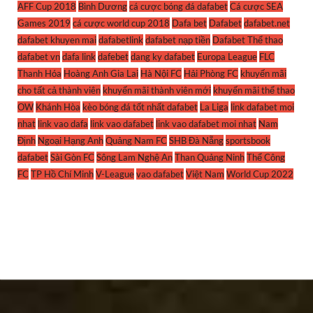
AFF Cup 2018
Bình Dương
cá cược bóng đá dafabet
Cá cược SEA
Games 2019
cá cược world cup 2018
Dafa bet
Dafabet
dafabet.net
dafabet khuyen mai
dafabetlink
dafabet nạp tiền
Dafabet Thể thao
dafabet vn
dafa link
dafebet
dang ky dafabet
Europa League
FLC
Thanh Hóa
Hoàng Anh Gia Lai
Hà Nội FC
Hải Phòng FC
khuyến mãi
cho tất cả thành viên
khuyến mãi thành viên mới
khuyến mãi thể thao
OW
Khánh Hòa
kèo bóng đá tốt nhất dafabet
La Liga
link dafabet moi
nhat
link vao dafa
link vao dafabet
link vao dafabet moi nhat
Nam
Định
Ngoại Hạng Anh
Quảng Nam FC
SHB Đà Nẵng
sportsbook
dafabet
Sài Gòn FC
Sông Lam Nghệ An
Than Quảng Ninh
Thể Công
FC
TP Hồ Chí Minh
V-League
vao dafabet
Việt Nam
World Cup 2022