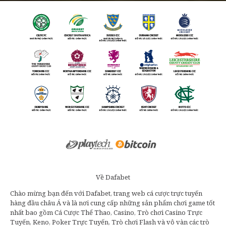
Về Dafabet
Chào mừng bạn đến với Dafabet, trang web cá cược trực tuyến
hàng đầu châu Á và là nơi cung cấp những sản phẩm chơi game tốt
nhất bao gồm Cá Cược Thể Thao, Casino, Trò chơi Casino Trực
Tuyến, Keno, Poker Trực Tuyến, Trò chơi Flash và vô vàn các trò