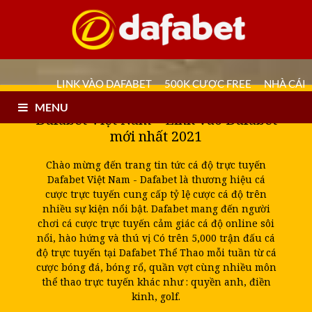
LINK VÀO DAFABET
500K CƯỢC FREE
NHÀ CÁI
MENU
Dafabet Việt Nam – Link vào Dafabet
mới nhất 2021
Chào mừng đến trang tin tức cá độ trực tuyến
Dafabet Việt Nam - Dafabet là thương hiệu cá
cược trực tuyến cung cấp tỷ lệ cược cá độ trên
nhiều sự kiện nổi bật. Dafabet mang đến người
chơi cá cược trực tuyến cảm giác cá độ online sôi
nổi, hào hứng và thú vị Có trên 5,000 trận đấu cá
độ trực tuyến tại Dafabet Thể Thao mỗi tuần từ cá
cược bóng đá, bóng rổ, quần vợt cùng nhiều môn
thể thao trực tuyến khác như : quyền anh, điền
kinh, golf.