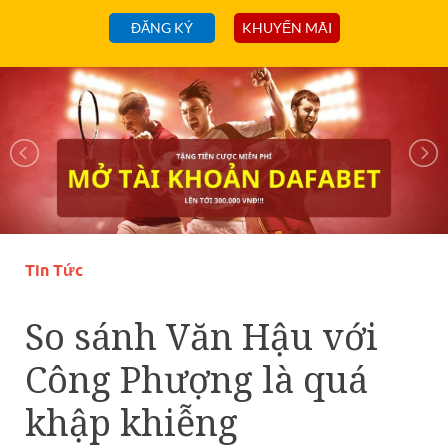
ĐĂNG KÝ
KHUYẾN MÃI
Tin Tức
So sánh Văn Hậu với
Công Phượng là quá
khập khiễng