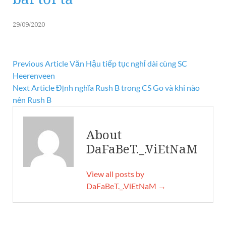
29/09/2020
Previous Article
Văn Hậu tiếp tục nghỉ dài cùng SC
Heerenveen
Next Article
Định nghĩa Rush B trong CS Go và khi nào
nên Rush B
About
DaFaBeT._.ViEtNaM
View all posts by
DaFaBeT._.ViEtNaM →