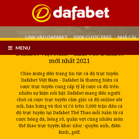
LINK VÀO DAFABET
500K CƯỢC FREE
NHÀ CÁI
MENU
Dafabet Việt Nam – Link vào Dafabet
mới nhất 2021
Chào mừng đến trang tin tức cá độ trực tuyến
Dafabet Việt Nam - Dafabet là thương hiệu cá
cược trực tuyến cung cấp tỷ lệ cược cá độ trên
nhiều sự kiện nổi bật. Dafabet mang đến người
chơi cá cược trực tuyến cảm giác cá độ online sôi
nổi, hào hứng và thú vị Có trên 5,000 trận đấu cá
độ trực tuyến tại Dafabet Thể Thao mỗi tuần từ cá
cược bóng đá, bóng rổ, quần vợt cùng nhiều môn
thể thao trực tuyến khác như : quyền anh, điền
kinh, golf.