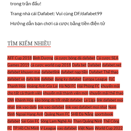
trong trận đấu!
Trang nhà cái Dafabet: Vui cùng DF/dafabet99
Hướng dẫn bạn chơi cá cược bằng tiền điện tử
TÌM KIẾM NHIỀU
AFF Cup 2018
Bình Dương
cá cược bóng đá dafabet
Cá cược SEA
Games 2019
cá cược world cup 2018
Dafa bet
Dafabet
dafabet.net
dafabet khuyen mai
dafabetlink
dafabet nạp tiền
Dafabet Thể thao
dafabet vn
dafa link
dafebet
dang ky dafabet
Europa League
FLC
Thanh Hóa
Hoàng Anh Gia Lai
Hà Nội FC
Hải Phòng FC
khuyến mãi
cho tất cả thành viên
khuyến mãi thành viên mới
khuyến mãi thể thao
OW
Khánh Hòa
kèo bóng đá tốt nhất dafabet
La Liga
link dafabet moi
nhat
link vao dafa
link vao dafabet
link vao dafabet moi nhat
Nam
Định
Ngoại Hạng Anh
Quảng Nam FC
SHB Đà Nẵng
sportsbook
dafabet
Sài Gòn FC
Sông Lam Nghệ An
Than Quảng Ninh
Thể Công
FC
TP Hồ Chí Minh
V-League
vao dafabet
Việt Nam
World Cup 2022