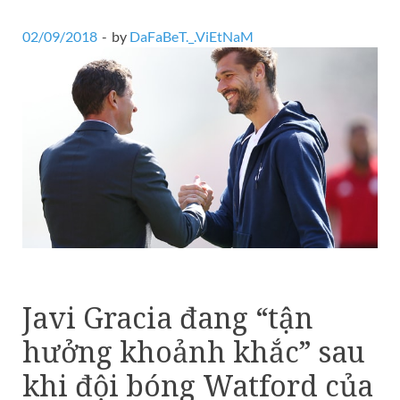
02/09/2018
-
by
DaFaBeT._.ViEtNaM
Javi Gracia đang “tận
hưởng khoảnh khắc” sau
khi đội bóng Watford của