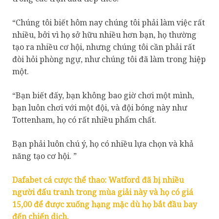
“Chúng tôi biết hôm nay chúng tôi phải làm việc rất
nhiều, bởi vì họ sở hữu nhiều hơn bạn, họ thường
tạo ra nhiều cơ hội, nhưng chúng tôi cần phải rất
đòi hỏi phòng ngự, như chúng tôi đã làm trong hiệp
một.
“Bạn biết đấy, bạn không bao giờ chơi một mình,
bạn luôn chơi với một đội, và đội bóng này như
Tottenham, họ có rất nhiều phẩm chất.
Bạn phải luôn chú ý, họ có nhiều lựa chọn và khả
năng tạo cơ hội. ”
Dafabet cá cược thể thao: Watford đã bị nhiều
người đấu tranh trong mùa giải này và họ có giá
15,00 để được xuống hạng mặc dù họ bắt đầu bay
đến chiến dịch.