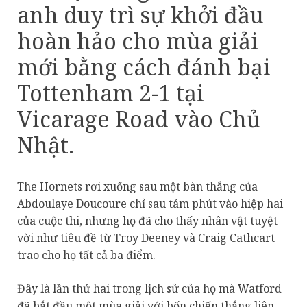
anh duy trì sự khởi đầu
hoàn hảo cho mùa giải
mới bằng cách đánh bại
Tottenham 2-1 tại
Vicarage Road vào Chủ
Nhật.
The Hornets rơi xuống sau một bàn thắng của
Abdoulaye Doucoure chỉ sau tám phút vào hiệp hai
của cuộc thi, nhưng họ đã cho thấy nhân vật tuyệt
vời như tiêu đề từ Troy Deeney và Craig Cathcart
trao cho họ tất cả ba điểm.
Đây là lần thứ hai trong lịch sử của họ mà Watford
đã bắt đầu một mùa giải với bốn chiến thắng liên