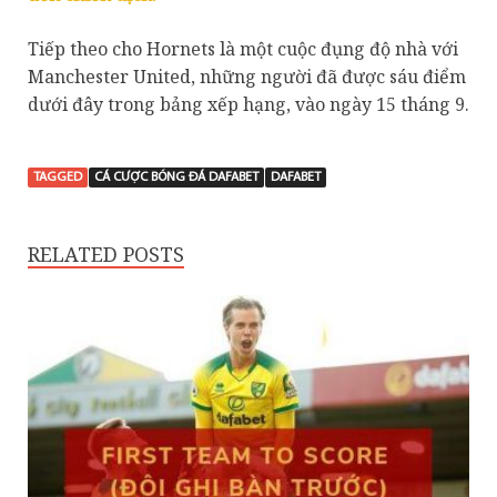
Tiếp theo cho Hornets là một cuộc đụng độ nhà với
Manchester United, những người đã được sáu điểm
dưới đây trong bảng xếp hạng, vào ngày 15 tháng 9.
TAGGED
CÁ CƯỢC BÓNG ĐÁ DAFABET
DAFABET
RELATED POSTS