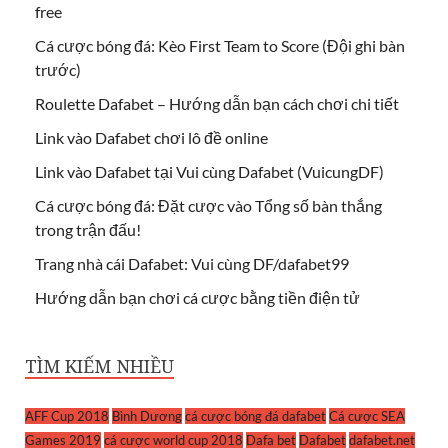
free
Cá cược bóng đá: Kèo First Team to Score (Đội ghi bàn
trước)
Roulette Dafabet – Hướng dẫn bạn cách chơi chi tiết
Link vào Dafabet chơi lô đề online
Link vào Dafabet tại Vui cùng Dafabet (VuicungDF)
Cá cược bóng đá: Đặt cược vào Tổng số bàn thắng
trong trận đấu!
Trang nhà cái Dafabet: Vui cùng DF/dafabet99
Hướng dẫn bạn chơi cá cược bằng tiền điện tử
TÌM KIẾM NHIỀU
AFF Cup 2018
Bình Dương
cá cược bóng đá dafabet
Cá cược SEA
Games 2019
cá cược world cup 2018
Dafa bet
Dafabet
dafabet.net