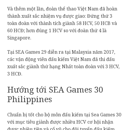
Và thêm một lần, đoàn thể thao Việt Nam đã hoàn
thành xuất sắc nhiệm vụ được giao: Đứng thứ 3
toàn đoàn với thành tích giành 58 HCV, 50 HCB và
60 HCĐ; hơn đúng 1 HCV so với đoàn thứ 4 là
Singapore.
Tại SEA Games 29 diễn ra tại Malaysia năm 2017,
các vận động viên đấu kiếm Việt Nam đã thi đấu
xuất sắc giành thứ hạng Nhất toàn đoàn với 3 HCV,
3 HCĐ.
Hướng tới SEA Games 30
Philippines
Chuẩn bị tốt cho bộ môn đấu kiếm tại Sea Games 30
với mục tiêu giành được nhiều HCV cơ hội nhận
được nhiều tiền và cổ vũ cho đội tuyển đấu kiếm