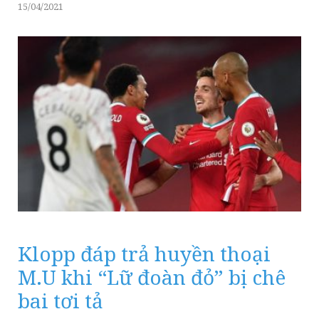
15/04/2021
Klopp đáp trả huyền thoại
M.U khi “Lữ đoàn đỏ” bị chê
bai tơi tả