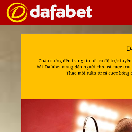
D
Chào mừng đến trang tin tức cá độ trực tuyến 
bật. Dafabet mang đến người chơi cá cược trực 
Thao mỗi tuần từ cá cược bóng đ