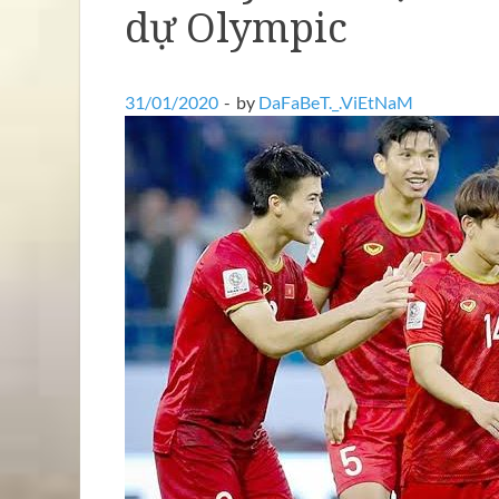
dự Olympic
31/01/2020
-
by
DaFaBeT._.ViEtNaM