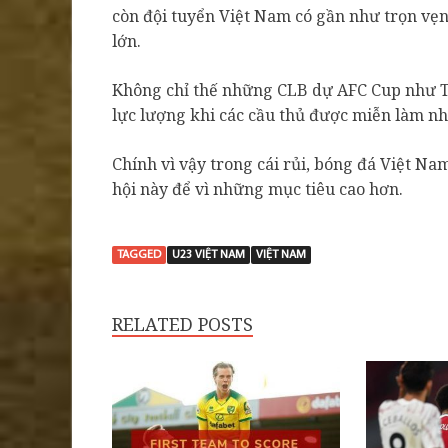
còn đội tuyển Việt Nam có gần như trọn vẹn 
lớn.
Không chỉ thế những CLB dự AFC Cup như 
lực lượng khi các cầu thủ được miễn làm nh
Chính vì vậy trong cái rủi, bóng đá Việt Na
hội này để vì những mục tiêu cao hơn.
TAGGED
U23 VIỆT NAM
VIỆT NAM
RELATED POSTS