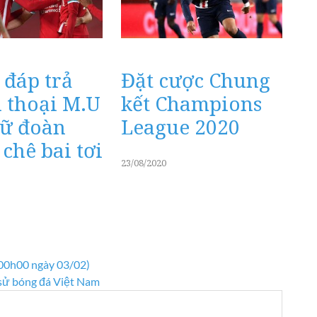
 đáp trả
Đặt cược Chung
 thoại M.U
kết Champions
ữ đoàn
League 2020
ị chê bai tơi
23/08/2020
(00h00 ngày 03/02)
h sử bóng đá Việt Nam