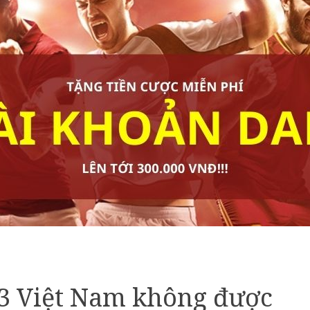
23 Việt Nam không được