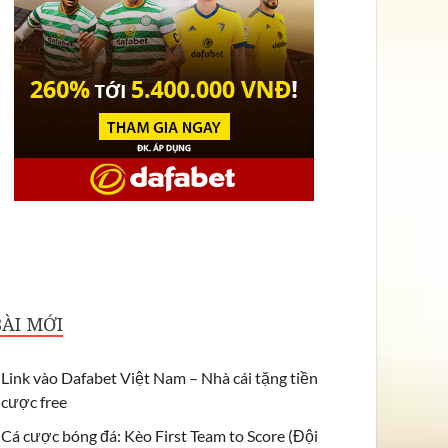
BÀI MỚI
Link vào Dafabet Việt Nam – Nhà cái tặng tiền
cược free
Cá cược bóng đá: Kèo First Team to Score (Đội