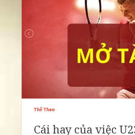
Thể Thao
Cái hay của việc U