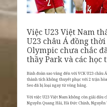
Việc U23 Việt Nam thấ
U23 châu Á đồng thời
Olympic chưa chắc đã
thầy Park và các học t
Binh đoàn sao vàng đến với VCK U23 châu Á 
thành tích không thuyết phục với 2 trận hòa
Seo đã bị loại ngay từ vòng bảng.
Với việc U23 Việt Nam không còn giải đấu c
Nguyễn Quang Hải, Hà Đức Chinh, Nguyễn Ti