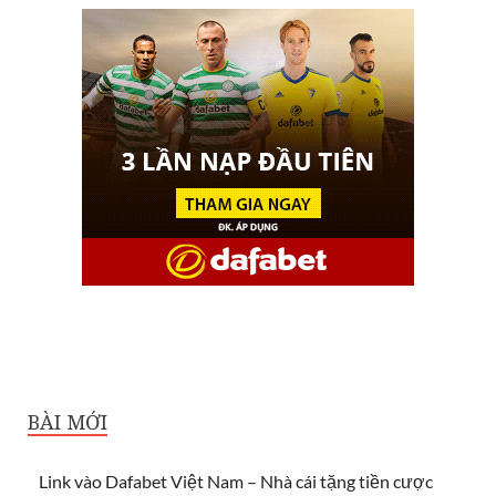
BÀI MỚI
Link vào Dafabet Việt Nam – Nhà cái tặng tiền cược