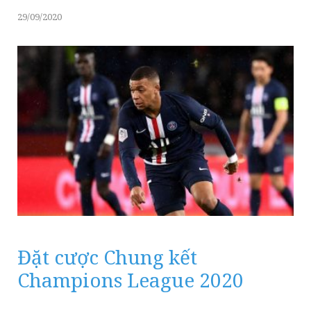
29/09/2020
Đặt cược Chung kết
Champions League 2020