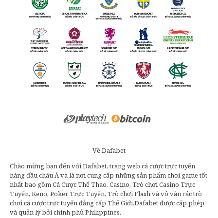
Về Dafabet
Chào mừng bạn đến với Dafabet, trang web cá cược trực tuyến
hàng đầu châu Á và là nơi cung cấp những sản phẩm chơi game tốt
nhất bao gồm Cá Cược Thể Thao, Casino, Trò chơi Casino Trực
Tuyến, Keno, Poker Trực Tuyến, Trò chơi Flash và vô vàn các trò
chơi cá cược trực tuyến đẳng cấp Thế Giới.Dafabet được cấp phép
và quản lý bởi chính phủ Philippines.