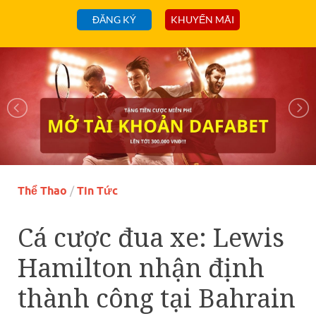
ĐĂNG KÝ
KHUYẾN MÃI
Thể Thao
/
Tin Tức
Cá cược đua xe: Lewis
Hamilton nhận định
thành công tại Bahrain