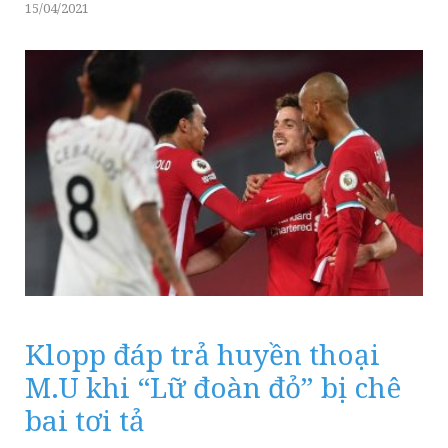
15/04/2021
Klopp đáp trả huyền thoại
M.U khi “Lữ đoàn đỏ” bị chê
bai tơi tả