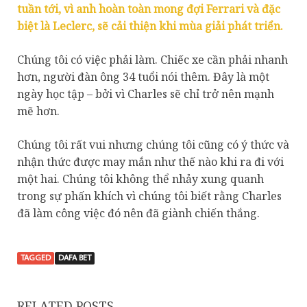
tuần tới, vì anh hoàn toàn mong đợi Ferrari và đặc
biệt là Leclerc, sẽ cải thiện khi mùa giải phát triển.
Chúng tôi có việc phải làm. Chiếc xe cần phải nhanh
hơn, người đàn ông 34 tuổi nói thêm. Đây là một
ngày học tập – bởi vì Charles sẽ chỉ trở nên mạnh
mẽ hơn.
Chúng tôi rất vui nhưng chúng tôi cũng có ý thức và
nhận thức được may mắn như thế nào khi ra đi với
một hai. Chúng tôi không thể nhảy xung quanh
trong sự phấn khích vì chúng tôi biết rằng Charles
đã làm công việc đó nên đã giành chiến thắng.
TAGGED
DAFA BET
RELATED POSTS