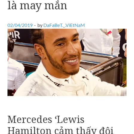
là may mắn
02/04/2019
-
by
DaFaBeT._.ViEtNaM
Mercedes ‘Lewis
Hamilton cảm thấy đội