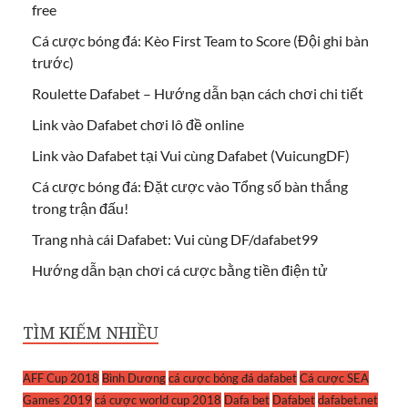
free
Cá cược bóng đá: Kèo First Team to Score (Đội ghi bàn
trước)
Roulette Dafabet – Hướng dẫn bạn cách chơi chi tiết
Link vào Dafabet chơi lô đề online
Link vào Dafabet tại Vui cùng Dafabet (VuicungDF)
Cá cược bóng đá: Đặt cược vào Tổng số bàn thắng
trong trận đấu!
Trang nhà cái Dafabet: Vui cùng DF/dafabet99
Hướng dẫn bạn chơi cá cược bằng tiền điện tử
TÌM KIẾM NHIỀU
AFF Cup 2018
Bình Dương
cá cược bóng đá dafabet
Cá cược SEA
Games 2019
cá cược world cup 2018
Dafa bet
Dafabet
dafabet.net