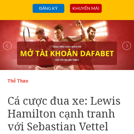
ĐĂNG KÝ
KHUYẾN MÃI
Thể Thao
Cá cược đua xe: Lewis
Hamilton cạnh tranh
với Sebastian Vettel