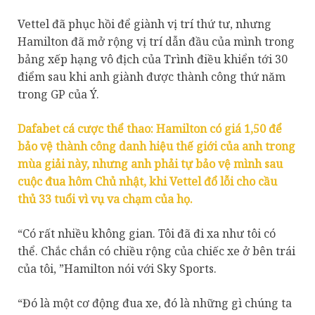
Vettel đã phục hồi để giành vị trí thứ tư, nhưng
Hamilton đã mở rộng vị trí dẫn đầu của mình trong
bảng xếp hạng vô địch của Trình điều khiển tới 30
điểm sau khi anh giành được thành công thứ năm
trong GP của Ý.
Dafabet cá cược thể thao: Hamilton có giá 1,50 để
bảo vệ thành công danh hiệu thế giới của anh trong
mùa giải này, nhưng anh phải tự bảo vệ mình sau
cuộc đua hôm Chủ nhật, khi Vettel đổ lỗi cho cầu
thủ 33 tuổi vì vụ va chạm của họ.
“Có rất nhiều không gian. Tôi đã đi xa như tôi có
thể. Chắc chắn có chiều rộng của chiếc xe ở bên trái
của tôi, ”Hamilton nói với Sky Sports.
“Đó là một cơ động đua xe, đó là những gì chúng ta