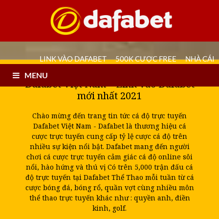
LINK VÀO DAFABET
500K CƯỢC FREE
NHÀ CÁI
MENU
Dafabet Việt Nam – Link vào Dafabet
mới nhất 2021
Chào mừng đến trang tin tức cá độ trực tuyến
Dafabet Việt Nam - Dafabet là thương hiệu cá
cược trực tuyến cung cấp tỷ lệ cược cá độ trên
nhiều sự kiện nổi bật. Dafabet mang đến người
chơi cá cược trực tuyến cảm giác cá độ online sôi
nổi, hào hứng và thú vị Có trên 5,000 trận đấu cá
độ trực tuyến tại Dafabet Thể Thao mỗi tuần từ cá
cược bóng đá, bóng rổ, quần vợt cùng nhiều môn
thể thao trực tuyến khác như : quyền anh, điền
kinh, golf.