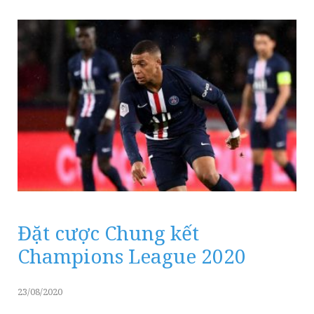
Đặt cược Chung kết
Champions League 2020
23/08/2020