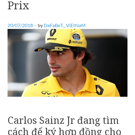
Prix
20/07/2018
-
by
DaFaBeT._.ViEtNaM
Carlos Sainz Jr đang tìm
cách để ký hợp đồng cho