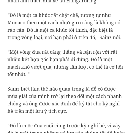
nhận anh thích đua xe tại Hungaroring.
“Đó là một ca khúc rất chặt chẽ, tương tự như
Monaco theo một cách nhưng rõ ràng là không có
rào cản. Đó là một ca khúc tôi thích, đặc biệt là
trong vòng loại, nơi bạn phải ở trên đó, ”Sainz nói.
“Một vòng đua rất căng thẳng và bận rộn với rất
nhiều kết hợp góc bạn phải đi đúng. Đó là một
mạch khó vượt qua, nhưng lần lượt có thể là cơ hội
tốt nhất. ”
Sainz biết làm thế nào quan trọng là để có được
mùa giải của mình trở lại theo dõi một cách nhanh
chóng và ông được xác định để ký tắt cho kỳ nghỉ
hè trên một lưu ý tích cực.
“Đó là cuộc đua cuối cùng trước kỳ nghỉ hè, vì vậy
đó là một trong những nỗ lực của chúng tôi để hoàn