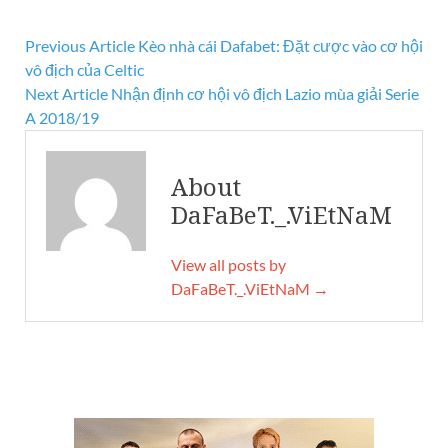
Previous Article
Kèo nhà cái Dafabet: Đặt cược vào cơ hội
vô địch của Celtic
Next Article
Nhận định cơ hội vô địch Lazio mùa giải Serie
A 2018/19
About
DaFaBeT._.ViEtNaM
View all posts by
DaFaBeT._.ViEtNaM →