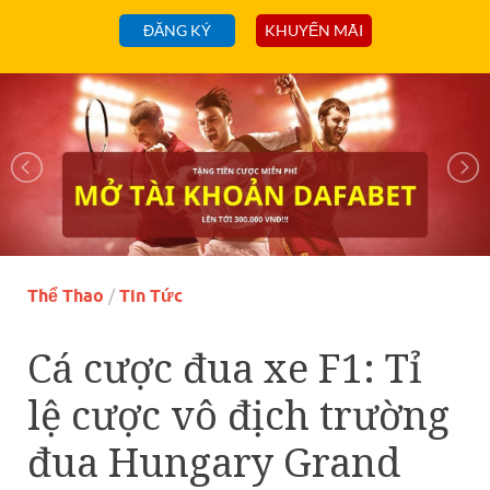
ĐĂNG KÝ
KHUYẾN MÃI
Thể Thao
/
Tin Tức
Cá cược đua xe F1: Tỉ
lệ cược vô địch trường
đua Hungary Grand