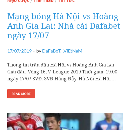
Mẹo cược
/
Thể Thao
/
Tin Tức
Mạng bóng Hà Nội vs Hoàng
Anh Gia Lai: Nhà cái Dafabet
ngày 17/07
17/07/2019
-
by
DaFaBeT._.ViEtNaM
Thông tin trận đấu Hà Nội vs Hoàng Anh Gia Lai
Giải đấu: Vòng 16, V-League 2019 Thời gian: 19:00
ngày 17/07 SVĐ: SVĐ Hàng Đẫy, Hà Nội Hà Nội …
READ MORE