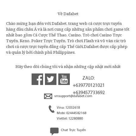
Về Dafabet
Chào mừng bạn đến với Dafabet, trang web cá cược trực tuyến
hàng đầu châu Á và là nơi cung cấp những sản phẩm chơi game tốt
nhất bao gồm Cá Cược Thể Thao, Casino, Trò chơi Casino Trực
Tuyến, Keno, Poker Trực Tuyến, Trò chơi Flash và vô vàn các trò
chơi cá cược trực tuyến đẳng cấp Thế Giới.Dafabet được cấp phép
và quản lý bởi chính phủ Philippines.
Hãy theo dõi chúng tôi và nhận những cập nhật mới nhất
ZALO:
+639770121021
+639457733692
vnsupport@dafabet.com
Vina: 12032618
Mobi: 02444582168
Viettel: 12280880
Chat Trực Tuyến