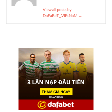
View all posts by
DaFaBeT._.ViEtNaM →