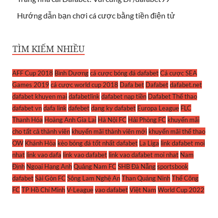
Hướng dẫn bạn chơi cá cược bằng tiền điện tử
TÌM KIẾM NHIỀU
AFF Cup 2018
Bình Dương
cá cược bóng đá dafabet
Cá cược SEA
Games 2019
cá cược world cup 2018
Dafa bet
Dafabet
dafabet.net
dafabet khuyen mai
dafabetlink
dafabet nạp tiền
Dafabet Thể thao
dafabet vn
dafa link
dafebet
dang ky dafabet
Europa League
FLC
Thanh Hóa
Hoàng Anh Gia Lai
Hà Nội FC
Hải Phòng FC
khuyến mãi
cho tất cả thành viên
khuyến mãi thành viên mới
khuyến mãi thể thao
OW
Khánh Hòa
kèo bóng đá tốt nhất dafabet
La Liga
link dafabet moi
nhat
link vao dafa
link vao dafabet
link vao dafabet moi nhat
Nam
Định
Ngoại Hạng Anh
Quảng Nam FC
SHB Đà Nẵng
sportsbook
dafabet
Sài Gòn FC
Sông Lam Nghệ An
Than Quảng Ninh
Thể Công
FC
TP Hồ Chí Minh
V-League
vao dafabet
Việt Nam
World Cup 2022