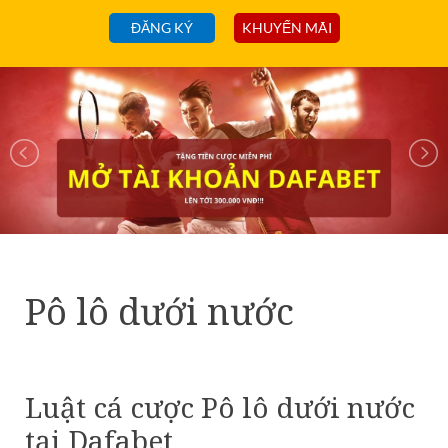
ĐĂNG KÝ
KHUYẾN MÃI
Pô lô dưới nước
Luật cá cược Pô lô dưới nước
tại Dafabet