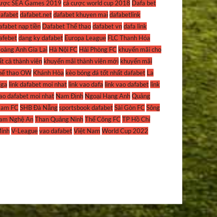
ược SEA Games 2019
cá cược world cup 2018
Dafa bet
afabet
dafabet.net
dafabet khuyen mai
dafabetlink
afabet nạp tiền
Dafabet Thể thao
dafabet vn
dafa link
afebet
dang ky dafabet
Europa League
FLC Thanh Hóa
oàng Anh Gia Lai
Hà Nội FC
Hải Phòng FC
khuyến mãi cho
ất cả thành viên
khuyến mãi thành viên mới
khuyến mãi
hể thao OW
Khánh Hòa
kèo bóng đá tốt nhất dafabet
La
iga
link dafabet moi nhat
link vao dafa
link vao dafabet
link
ao dafabet moi nhat
Nam Định
Ngoại Hạng Anh
Quảng
am FC
SHB Đà Nẵng
sportsbook dafabet
Sài Gòn FC
Sông
am Nghệ An
Than Quảng Ninh
Thể Công FC
TP Hồ Chí
inh
V-League
vao dafabet
Việt Nam
World Cup 2022