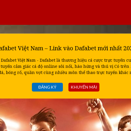
afabet Việt Nam – Link vào Dafabet mới nhất 20
Dafabet Việt Nam - Dafabet là thương hiệu cá cược trực tuyến cu
tuyến cảm giác cá độ online sôi nổi, hào hứng và thú vị Có trên 
á, bóng rổ, quần vợt cùng nhiều môn thể thao trực tuyến khác n
ĐĂNG KÝ
KHUYẾN MÃI