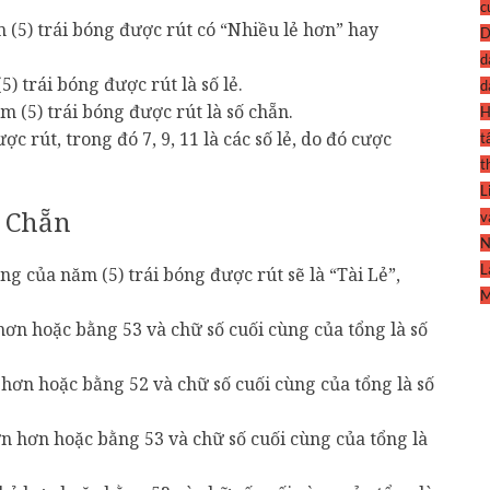
c
m (5) trái bóng được rút có “Nhiều lẻ hơn” hay
D
d
5) trái bóng được rút là số lẻ.
d
m (5) trái bóng được rút là số chẵn.
H
ược rút, trong đó 7, 9, 11 là các số lẻ, do đó cược
t
t
L
u Chẵn
v
N
L
ổng của năm (5) trái bóng được rút sẽ là “Tài Lẻ”,
M
 hơn hoặc bằng 53 và chữ số cuối cùng của tổng là số
 hơn hoặc bằng 52 và chữ số cuối cùng của tổng là số
lớn hơn hoặc bằng 53 và chữ số cuối cùng của tổng là