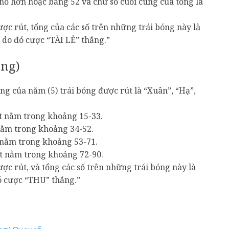
nhỏ hơn hoặc bằng 52 và chữ số cuối cùng của tổng là
 được rút, tổng của các số trên những trái bóng này là
, do đó cược “TÀI LẺ” thắng.”
ông)
ổng của năm (5) trái bóng được rút là “Xuân”, “Hạ”,
út nằm trong khoảng 15-33.
 nằm trong khoảng 34-52.
t nằm trong khoảng 53-71.
út nằm trong khoảng 72-90.
 được rút, và tổng các số trên những trái bóng này là
ó cược “THU” thắng.”