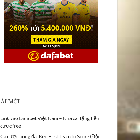
BÀI MỚI
Link vào Dafabet Việt Nam – Nhà cái tặng tiền
cược free
Cá cược bóng đá: Kèo First Team to Score (Đội