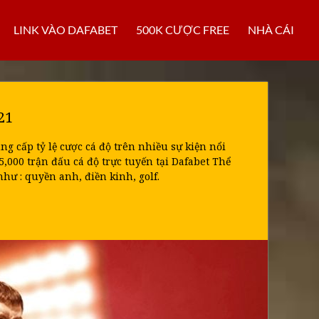
LINK VÀO DAFABET
500K CƯỢC FREE
NHÀ CÁI
21
ng cấp tỷ lệ cược cá độ trên nhiều sự kiện nổi
5,000 trận đấu cá độ trực tuyến tại Dafabet Thể
hư : quyền anh, điền kinh, golf.