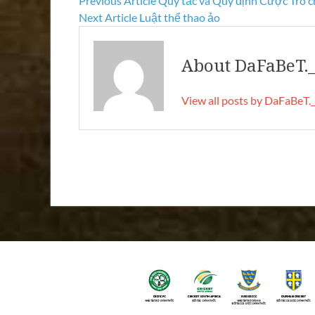
Previous Article
Quy tắc và Quy định Cược Trò c
Next Article
Luật thể thao ảo
About DaFaBeT.
View all posts by DaFaBeT