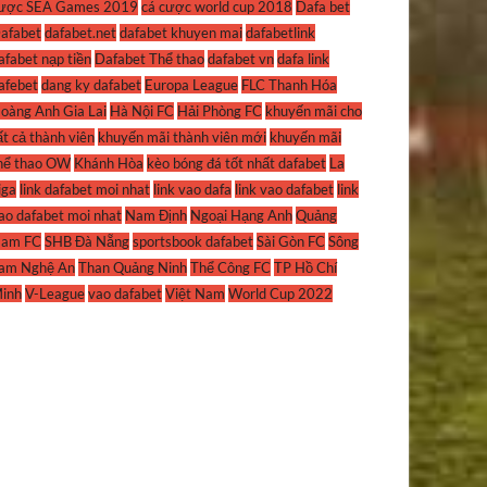
ược SEA Games 2019
cá cược world cup 2018
Dafa bet
afabet
dafabet.net
dafabet khuyen mai
dafabetlink
afabet nạp tiền
Dafabet Thể thao
dafabet vn
dafa link
afebet
dang ky dafabet
Europa League
FLC Thanh Hóa
oàng Anh Gia Lai
Hà Nội FC
Hải Phòng FC
khuyến mãi cho
ất cả thành viên
khuyến mãi thành viên mới
khuyến mãi
hể thao OW
Khánh Hòa
kèo bóng đá tốt nhất dafabet
La
iga
link dafabet moi nhat
link vao dafa
link vao dafabet
link
ao dafabet moi nhat
Nam Định
Ngoại Hạng Anh
Quảng
am FC
SHB Đà Nẵng
sportsbook dafabet
Sài Gòn FC
Sông
am Nghệ An
Than Quảng Ninh
Thể Công FC
TP Hồ Chí
inh
V-League
vao dafabet
Việt Nam
World Cup 2022