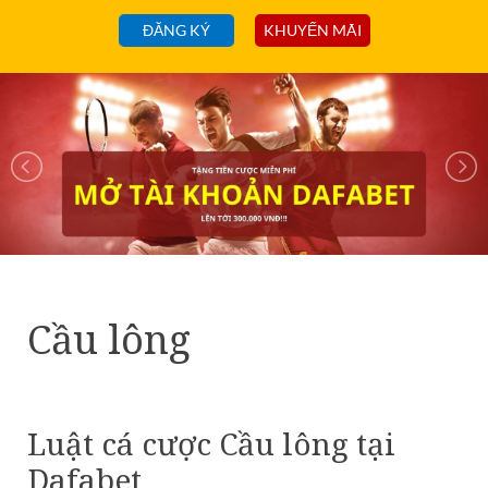
ĐĂNG KÝ
KHUYẾN MÃI
Cầu lông
Luật cá cược Cầu lông tại
Dafabet